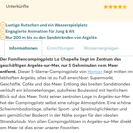
Unterkünfte
Lustige Rutschen und ein Wasserspielplatz
Engagierte Animation für Jung & Alt
Nur 200 m bis zu den Sandstränden von Argelès
Informationen
Einrichtungen
Wasservergnügen
Der Familiencampingplatz La Chapelle liegt im Zentrum des
geschäftigen Argelès-sur-Mer, nur 5 Gehminuten vom Meer
entfernt.
Dieser 5-Sterne-Campingplatz von
Homair
liegt mitten im
lebhaften Argelès, alles ist zu Fuß erreichbar: Supermarkt,
Geschäfte, Cafés und das Meer. Entlang des breiten Sandstrandes
verläuft ein kilometerlanger, autofreier Boulevard mit herrlichem
Blick auf das Meer. Trotz seiner zentralen Lage in Argelès-sur-Mer
hat der Campingplatz selbst eine ruhige Atmosphäre. Eine schöne
Schwimmbadanlage, allerlei Sport- und Spielmöglichkeiten und
ein gemütlicher Badeort in der Nähe sorgen für den idealen
Strandurlaub. Von allen Campingplätzen in Argelès-sur-Mer direkt
am Meer ist dies einer unserer Favoriten.