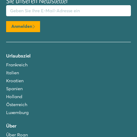
Sie unseren Newsletter
il-Adresse
Anmelden
Urlaubsziel
Frankreich
Italien
Kroatien
Spanien
Holland
Österreich
Luxemburg
Über
Über Roan