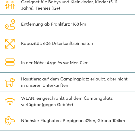
Geeignet für: Babys und Kleinkinder, Kinder (5-11
einem der Spielplätze.
Jahre), Teenies (12+)
La Chapelle gehört zu Homair
Entfernung ab Frankfurt: 1168 km
Dieser Campingplatz gehört zu unseren eigenen Homair-
Campingplätzen. Ein Urlaub auf einem Homair-Campingplatz
garantiert: Spaß für die ganze Familie, Wasserparks mit
Kapazität: 606 Unterkunftseinheiten
spektakulären Rutschen, Unterhaltung für alle Altersgruppen,
Wohlbefinden und natürlich ein voll ausgestattetes Mobilheim!
In der Nähe: Argelès sur Mer, 0km
Genießen Sie Ihren Urlaub in der Premium Zone
Unsere Supreme Lounge und ein Teil der Premium Lounge
Haustiere: auf dem Campingplatz erlaubt, aber nicht
Mobilheime befinden sich in der
Premium Zone
. Dieser
in unseren Unterkünften
eigene Bereich ist mit Fußwegen und Pflanzen sehr schön angelegt
und ist autofrei, so dass Ihre Kinder hier unbeschwert spielen
WLAN: eingeschränkt auf dem Campingplatz
können!
verfügbar (gegen Gebühr)
Neu! Die Wait-App – Ihr kostenloses digitales
Nächster Flughafen: Perpignan 32km, Girona 104km
Zeitschriftenportal
Während Ihres Urlaubs haben Sie direkten Zugriff auf kostenlose