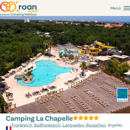
Menü
Camping La Chapelle
Frankreich
,
Südfrankreich
,
Languedoc-Roussillon
, Argelès