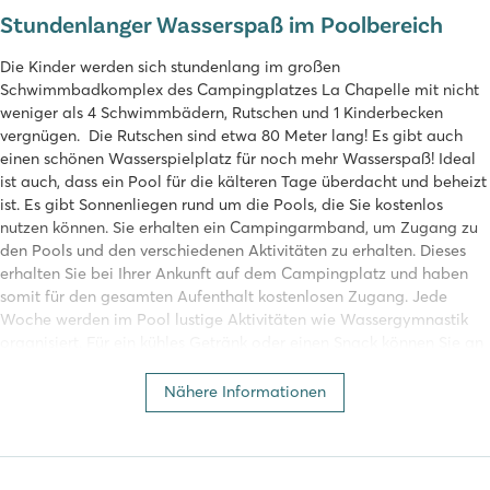
Stundenlanger Wasserspaß im Poolbereich
Die Kinder werden sich stundenlang im großen
Schwimmbadkomplex des Campingplatzes La Chapelle mit nicht
weniger als 4 Schwimmbädern, Rutschen und 1 Kinderbecken
vergnügen. Die Rutschen sind etwa 80 Meter lang! Es gibt auch
einen schönen Wasserspielplatz für noch mehr Wasserspaß! Ideal
ist auch, dass ein Pool für die kälteren Tage überdacht und beheizt
ist. Es gibt Sonnenliegen rund um die Pools, die Sie kostenlos
nutzen können. Sie erhalten ein Campingarmband, um Zugang zu
den Pools und den verschiedenen Aktivitäten zu erhalten. Dieses
erhalten Sie bei Ihrer Ankunft auf dem Campingplatz und haben
somit für den gesamten Aufenthalt kostenlosen Zugang. Jede
Woche werden im Pool lustige Aktivitäten wie Wassergymnastik
organisiert. Für ein kühles Getränk oder einen Snack können Sie an
die Poolbar. Die Rutschen sind täglich zwischen 12.00 und 14.00 Uhr
geschlossen.
Nähere Informationen
Neben der schönen Schwimmbadanlage finden Sie nur 200 Meter
vom Campingplatz entfernt noch mehr Wasserspaß im Meer. Am
Strand haben Sie die Möglichkeit Sonnenliegen und verschiedene