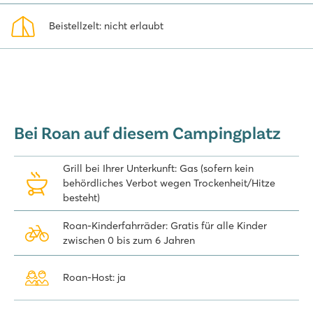
Wassergerät im Kinderbecken sorgt für jede Menge Wasserspaß
Beistellzelt: nicht erlaubt
bei den Kleinen. In Cap d'Agde können Sie auf der spektakulären
Kartbahn auch Go-Kart fahren. Ein Adrenalinschub ist garantiert!
Auf dem Campingplatz Le Sérignan Plage und in seiner
Umgebung gibt es viel zu erleben. Entdecken Sie die Möglichkeiten
für ein Mobilheim oder ein Lodgezelt und genießen Sie einen
tollen Urlaub in Südfrankreich!
Bei Roan auf diesem Campingplatz
Grill bei Ihrer Unterkunft: Gas (sofern kein
behördliches Verbot wegen Trockenheit/Hitze
besteht)
Roan-Kinderfahrräder: Gratis für alle Kinder
zwischen 0 bis zum 6 Jahren
Roan-Host: ja