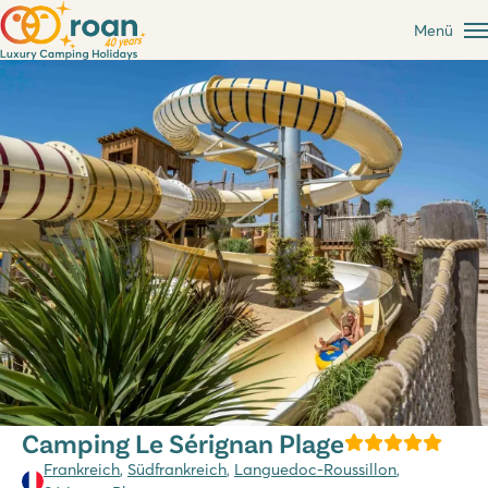
Menü
Camping Le Sérignan Plage
Frankreich
,
Südfrankreich
,
Languedoc-Roussillon
,