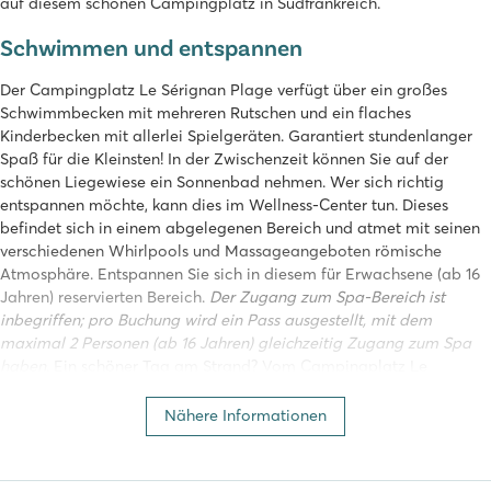
auf diesem schönen Campingplatz in Südfrankreich.
Schwimmen und entspannen
Der Campingplatz Le Sérignan Plage verfügt über ein großes
Schwimmbecken mit mehreren Rutschen und ein flaches
Kinderbecken mit allerlei Spielgeräten. Garantiert stundenlanger
Spaß für die Kleinsten! In der Zwischenzeit können Sie auf der
schönen Liegewiese ein Sonnenbad nehmen. Wer sich richtig
entspannen möchte, kann dies im Wellness-Center tun. Dieses
befindet sich in einem abgelegenen Bereich und atmet mit seinen
verschiedenen Whirlpools und Massageangeboten römische
Atmosphäre. Entspannen Sie sich in diesem für Erwachsene (ab 16
Jahren) reservierten Bereich.
Der Zugang zum Spa-Bereich ist
inbegriffen; pro Buchung wird ein Pass ausgestellt, mit dem
maximal 2 Personen (ab 16 Jahren) gleichzeitig Zugang zum Spa
haben
. Ein schöner Tag am Strand? Vom Campingplatz Le
Sérignan Plage aus haben Sie direkten Zugang zum Strand, wo Sie
auch schöne Spaziergänge unternehmen können.
Nähere Informationen
Angenehmes Zentrum mit vielen Einrichtungen