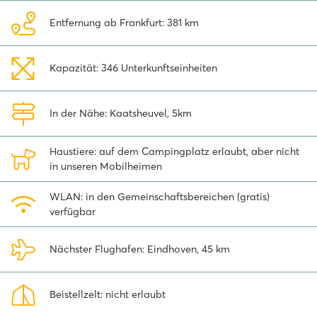
auch im Selbstbedienungsrestaurant mit Speisen und Getränken
versorgen.
Entfernung ab Frankfurt: 381 km
Campingplatz direkt an den Dünen von Loonse
und Drunense
Kapazität: 346 Unterkunftseinheiten
Was diesen Campingplatz in der Nähe von
Efteling
so einzigartig
macht, ist seine Lage. Vom Campingplatz aus können Sie über eine
In der Nähe: Kaatsheuvel, 5km
Treppe direkt in die schönen Dünen laufen. Das Restaurant de
Roestelberg, das am Anfang der Straße liegt, hat ebenfalls einen
Haustiere: auf dem Campingplatz erlaubt, aber nicht
schönen Düneneingang, und auch hier können Sie eine köstliche
in unseren Mobilheimen
Mahlzeit genießen. Wenn Sie auf der Suche nach einem
Campingplatz in der Nähe der Loonse- und Drunense-Dünen
sind,
WLAN: in den Gemeinschaftsbereichen (gratis)
empfehlen wir Ihnen Marvilla Parks Kaatsheuvel! Spazieren durch
verfügbar
den Treibsand, Radfahren durch die ausgedehnten Wälder oder
Reiten und Mountainbiken über die Sandhügel, all das ist hier
möglich!
Nächster Flughafen: Eindhoven, 45 km
Neu! Die Wait-App – Ihr kostenloses digitales
Zeitschriftenportal
Beistellzelt: nicht erlaubt
Während Ihres Urlaubs haben Sie direkten Zugriff auf kostenlose