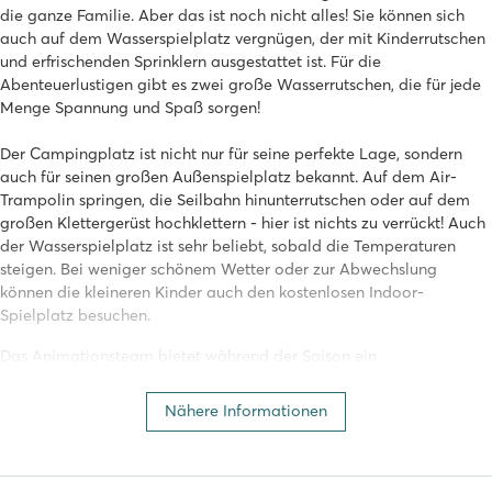
die ganze Familie. Aber das ist noch nicht alles! Sie können sich
auch auf dem Wasserspielplatz vergnügen, der mit Kinderrutschen
und erfrischenden Sprinklern ausgestattet ist. Für die
Abenteuerlustigen gibt es zwei große Wasserrutschen, die für jede
Menge Spannung und Spaß sorgen!
Der Campingplatz ist nicht nur für seine perfekte Lage, sondern
auch für seinen großen Außenspielplatz bekannt. Auf dem Air-
Trampolin springen, die Seilbahn hinunterrutschen oder auf dem
großen Klettergerüst hochklettern - hier ist nichts zu verrückt! Auch
der Wasserspielplatz ist sehr beliebt, sobald die Temperaturen
steigen. Bei weniger schönem Wetter oder zur Abwechslung
können die kleineren Kinder auch den kostenlosen Indoor-
Spielplatz besuchen.
Das Animationsteam bietet während der Saison ein
unterhaltsames und abwechslungsreiches Programm für Jung und
Alt. Alle Kinder treffen sich im neuen Jugendzentrum, von wo aus
Nähere Informationen
alle Aktivitäten organisiert werden. Fahrradtouren, Geistertouren
oder Basteln. Kinder werden sich im Marvilla Parks Kaatsheuvel
nicht langweilen.