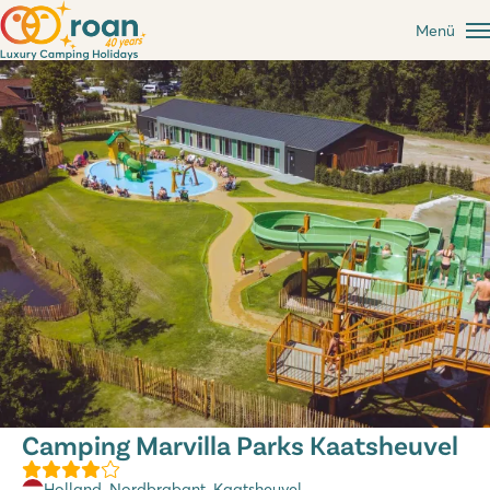
Menü
Camping Marvilla Parks Kaatsheuvel
Holland
,
Nordbrabant
, Kaatsheuvel