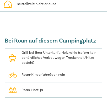
am Gardasee zu verbringen. Sie können direkt online buchen!
Beistellzelt: nicht erlaubt
Bei Roan auf diesem Campingplatz
Grill bei Ihrer Unterkunft: Holzkohle (sofern kein
behördliches Verbot wegen Trockenheit/Hitze
besteht)
Roan-Kinderfahrräder: nein
Roan-Host: ja