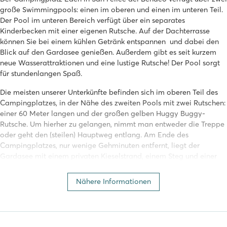
große Swimmingpools: einen im oberen und einen im unteren Teil.
Der Pool im unteren Bereich verfügt über ein separates
Kinderbecken mit einer eigenen Rutsche. Auf der Dachterrasse
können Sie bei einem kühlen Getränk entspannen und dabei den
Blick auf den Gardasee genießen. Außerdem gibt es seit kurzem
neue Wasserattraktionen und eine lustige Rutsche! Der Pool sorgt
für stundenlangen Spaß.
Die meisten unserer Unterkünfte befinden sich im oberen Teil des
Campingplatzes, in der Nähe des zweiten Pools mit zwei Rutschen:
einer 60 Meter langen und der großen gelben Huggy Buggy-
Rutsche. Um hierher zu gelangen, nimmt man entweder die Treppe
oder geht den (steilen) Hauptweg entlang. Am Ende des
Campingplatzes, nur wenige Gehminuten entfernt, liegt der
Gardasee mit einem privaten Kieselstrand, einem Steg und einer
kleinen Wiese. Für einen Urlaub am Gardasee ist Eden der ideale
Campingplatz!
Nähere Informationen
Tolle Aktivitäten auf dem Campingplatz Eden
Die schönen Schwimmbäder sind nicht das Einzige, was der