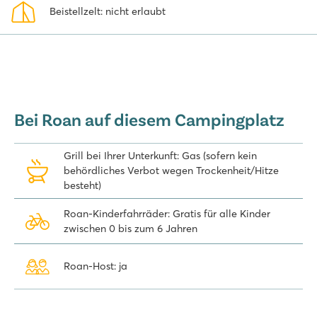
Beistellzelt: nicht erlaubt
entspannen. Empfehlenswert ist auch ein Ausflug in das malerische
Dorf Eraclea. Oder fahren Sie ein wenig weiter ins romantische
Venedig, das Sie mit dem Boot über Punta Sabbioni erreichen
können.
Die luxuriösen, voll ausgestatteten Mobilheime von Roan sorgen
für einen wunderschönen Urlaub auf dem kinderfreundlichen
Campingplatz Pra' delle Torri in Italien. Die meisten unserer
Bei Roan auf diesem Campingplatz
Mobilheime befinden sich in einer autofreien Zone, in der Sie ein-
und ausladen dürfen. Entdecken Sie die Möglichkeiten und buchen
Grill bei Ihrer Unterkunft: Gas (sofern kein
Sie Ihren Aufenthalt.
behördliches Verbot wegen Trockenheit/Hitze
besteht)
Roan-Kinderfahrräder: Gratis für alle Kinder
zwischen 0 bis zum 6 Jahren
Roan-Host: ja