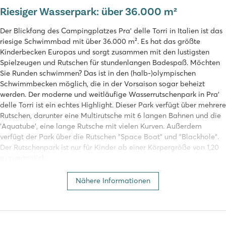
Riesiger Wasserpark: über 36.000 m²
Der Blickfang des Campingplatzes Pra' delle Torri in Italien ist das
riesige Schwimmbad mit über 36.000 m². Es hat das größte
Kinderbecken Europas und sorgt zusammen mit den lustigsten
Spielzeugen und Rutschen für stundenlangen Badespaß. Möchten
Sie Runden schwimmen? Das ist in den (halb-)olympischen
Schwimmbecken möglich, die in der Vorsaison sogar beheizt
werden. Der moderne und weitläufige Wasserrutschenpark in Pra'
delle Torri ist ein echtes Highlight. Dieser Park verfügt über mehrere
Rutschen, darunter eine Multirutsche mit 6 langen Bahnen und die
'Aquatube', eine lange Rutsche mit vielen Kurven. Außerdem
verfügt der Park über die Rutschen "Space Boat" und "Blackhole".
Der Rutschenpark ist nur für Kinder ab einer Körpergröße von 1,20
m zugänglich.
Strandliebhaber können den schönen Sandstrand an der Adria
Nähere Informationen
besuchen, der sich direkt neben dem Campingplatz befindet. Das
Meer fällt allmählich ab, so dass die Kinder auch hier baden
können. Jung und Alt können hier auch verschiedene
Wassersportarten ausprobieren.