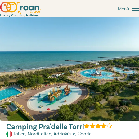
Menü
Camping Pra'delle Torri
Italien
,
Norditalien
,
Adriaküste
, Caorle