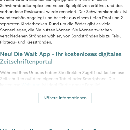
Schwimmbadkomplex und neuen Spielplätzen eröffnet und das
vorhandene Restaurant wurde renoviert. Der Schwimmkomplex ist
wunderschön angelegt und besteht aus einem tiefen Pool und 2
separaten Kinderbecken. Rund um die Bäder gibt es viele
Sonnenliegen, die Sie nutzen können. Sie können zwischen
verschiedenen Stränden wählen, von Sandstränden bis zu Fels-,
Plateau- und Kiesstränden.
Neu! Die Wait-App – Ihr kostenloses digitales
Zeitschriftenportal
Während Ihres Urlaubs haben Sie direkten Zugriff auf kostenlose
Zeitschriften auf dem eigenen Tablet oder Smartphone. Die
kostenlose
Wait-App
ist ideal für die ganze Familie!
Einrichtungen im Stella Maris
Nähere Informationen
Wenn Sie einen Aktivurlaub bevorzugen, werden Sie sich im Stella
Maris ganz sicher nicht langweilen! Freuen Sie sich auf 16
Tennisplätze, einen Fußballplatz, einen Beachvolleyballplatz und
zahlreiche Wassersportmöglichkeiten. Tauchen ist ebenfalls