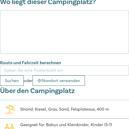
Wo liegt dieser Campingplatz?
möglich, denn direkt neben dem Campingplatz befindet sich eine
Tauchschule. Für die Kinder gibt es einen schönen Kinderclub und
am Abend werden regelmäßig lustige Shows veranstaltet.
Direkt neben dem Campingplatz befindet sich ein ATP-
Tennisstadion, in dem regelmäßig große Turniere organisiert
werden.
Können Sie sich vorstellen, am azurblauen Wasser der Adria zu
sitzen? Dann buchen Sie Ihre
Unterkunft in Roan
jetzt online!
Route und Fahrzeit berechnen
Suchen
oder
Standort verwenden
Über den Campingplatz
Strand: Kiesel, Gras, Sand, Felsplateaus, 400 m
Geeignet für: Babys und Kleinkinder, Kinder (5-11