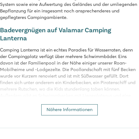
System sowie eine Aufwertung des Geländes und der umliegenden
Bepflanzung für ein insgesamt noch ansprechenderes und
gepflegteres Campingambiente.
Badevergnügen auf Valamar Camping
Lanterna
Camping Lanterna ist ein echtes Paradies für Wasserraten, denn
der Campingplatz verfügt über mehrere Schwimmbäder. Eins
davon ist der Familienpool in der Nähe einiger unserer Roan-
Mobilheime und -Lodgezelte. Die Poollandschaft mit fünf Becken
wurde vor Kurzem renoviert und ist mit Süßwasser gefüllt. Dort
finden sich unter anderem ein Kinderbecken, ein Piratenschiff und
mehrere Rutschen, wo die Kids stundenlang toben können.
Außerdem gibt es Schwimmbecken mit Liegeplateaus und eine
Liegewiese zum Sonnenbaden und um sich vom Schwimmen zu
erholen. Strandfans finden direkt neben dem Campingplatz einen
Nähere Informationen
großen Strand mit Strandbar für Snacks und Getränke. Erleben Sie
hier zahlreiche sportliche Aktivitäten wie Segeln, Surfen oder
Wasserski. Oder mieten Sie ein Boot und begeben Sie sich aufs
Wasser!