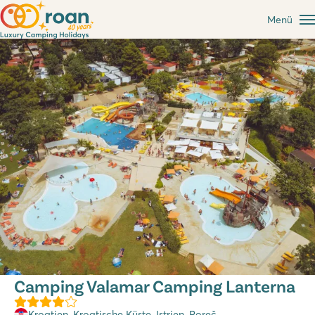
Menü
Camping Valamar Camping Lanterna
Kroatien
,
Kroatische Küste
,
Istrien
, Poreč