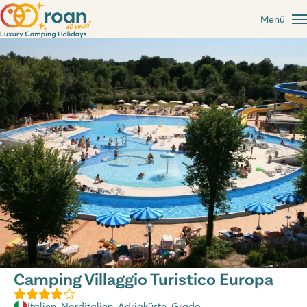
Menü
Camping Villaggio Turistico Europa
Italien
,
Norditalien
,
Adriaküste
, Grado