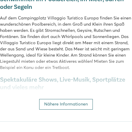
oder Segeln
Auf dem Campingplatz Villaggio Turistico Europa finden Sie einen
wunderschönen Poolbereich, in dem Groß und Klein ihren Spaß
haben werden. Es gibt Stromschnellen, Geysire, Rutschen und
Fontänen. Sie finden dort auch Whirlpools und Sonnenliegen. Das
Villaggio Turistico Europa liegt direkt am Meer mit einem Strand,
der aus Sand und Wiese besteht. Das Meer ist seicht mit geringem
Wellengang, ideal für kleine Kinder. Am Strand können Sie einen
Liegestuhl mieten oder etwas Aktiveres wählen! Mieten Sie zum
Beispiel ein Kanu oder ein Tretboot.
Spektakuläre Shows, Live-Musik, Sportplätze
und vieles mehr
Der Campingplatz Villaggio Turistico Europa bei Grado ist sehr zu
Nähere Informationen
empfehlen! Dieser angenehme Campingplatz ist schön angelegt
und verfügt über moderne Einrichtungen, wie zum Beispiel das
Sanitärgebäude in der Nähe unserer Bungalow- und Lodgezelte.
Auch die Einrichtungen sind so, wie man es von einem
Campingplatz der Spitzenklasse erwarten darf: gut gepflegt und