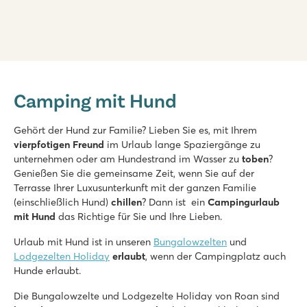
Valamar Camping Lanterna
Valamar Camping Lanterna
Camping mit Hund
Kroatien - Kroatische Küste - Istrien - Poreč
★
★
★
★
Gehört der Hund zur Familie? Lieben Sie es, mit Ihrem
8.6
vierpfotigen Freund
im Urlaub lange Spaziergänge zu
Großer Poolkomplex mit mehreren Rutschen
unternehmen oder am Hundestrand im Wasser zu
toben
?
Unterkünfte nahe des Familienschwimmbades
Genießen Sie die gemeinsame Zeit, wenn Sie auf der
Nur 20 Autominuten vom lebhaften Poreč
Terrasse Ihrer Luxusunterkunft mit der ganzen Familie
(einschließlich Hund)
chillen
? Dann ist ein
Campingurlaub
De Schatberg
mit Hund
das Richtige für Sie und Ihre Lieben.
De Schatberg
Holland - - Limburg - Sevenum
Urlaub mit Hund ist in unseren
Bungalowzelten
und
Lodgezelten Holiday
erlaubt
, wenn der Campingplatz auch
★
★
★
★
★
Hunde erlaubt.
8.2
Hallenbad und Freibad mit Rutschen und Badesee mit Strand
Die Bungalowzelte und Lodgezelte Holiday von Roan sind
Umfangreiches Unterhaltungsprogramm und Indoor-Spielpla