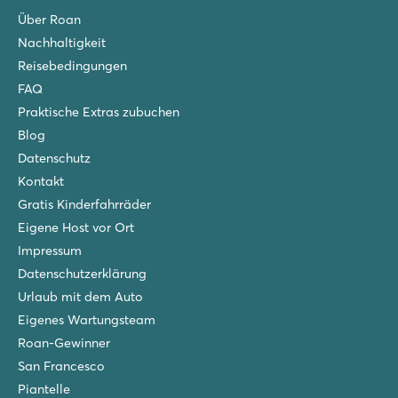
Rovinj liegt nur ein paar Kilometer entfernt
Über Roan
Nachhaltigkeit
L'Ideal
Reisebedingungen
L'Ideal
Frankreich - Mittelfrankreich - Annecy - Lathuile
FAQ
Praktische Extras zubuchen
★
★
★
★
Blog
8.8
Datenschutz
Poolbereich mit 5 tollen Rutschen
Umgeben von wunderschöner Landschaft
Kontakt
Der See von Annecy ist zu Fuß erreichbar
Gratis Kinderfahrräder
Eigene Host vor Ort
Vestar
Vestar
Impressum
Kroatien - Kroatische Küste - Istrien - Rovinj
Datenschutzerklärung
Urlaub mit dem Auto
★
★
★
★
★
9.1
Eigenes Wartungsteam
Pool mit Kinderbecken und Wasserspielplatz
Roan-Gewinner
Tolles Animationsprogramm für die Kids
San Francesco
Besuchen Sie das altertümliche Dorf Motovun
Piantelle