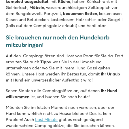
komplett ausgestattet
: mit
Küche
, hohem Kühlschrank mit
An der wunderschönen Hochmoorlandschaft De Peel gelege
Gefrierfach,
Möbeln
, wasserdurchlässigem Zeltteppich vor
dem Bungalowzelt, Partyzelt,
bequemen Betten
, kostenlosen
Bijela Uvala
Kissen und Bettdecken, kostenlosem Holzkohle- oder Gasgrill
Bijela Uvala
(falls auf dem Campingplatz erlaubt) und Ventilator.
Kroatien - Kroatische Küste - Istrien - Poreč
Sie brauchen nur noch den Hundekorb
★
★
★
★
8.8
mitzubringen!
3 Poollandschaften mit neuen Rutschen
Tolle Restaurants und Bars auf dem Campingplatz
Auf den Campingplätzen sind Host von Roan für Sie da. Dort
Mit dem Touristenzug ins historische Poreč
erhalten Sie auch
Tipps
, was Sie in der Umgebung
unternehmen oder wo Sie mit Ihrem Hund Gassi gehen
Zaton Holiday Resort
können. Unsere Host werden ihr Bestes tun, damit
Ihr Urlaub
Zaton Holiday Resort
mit Hund
ein unvergesslicher Aufenthalt wird!
Kroatien - Kroatische Küste - Dalmatien - Zadar
Sehen Sie sich alle Campingplätze an, auf denen
Ihr Hund
★
★
★
★
willkommen
ist, und buchen Sie noch heute!
8.4
Zwei Schwimmbecken, jede Menge Rutschenspaß
Möchten Sie im letzten Moment noch verreisen, aber der
Einkaufspromenade mit Restaurants auf dem Campingplatz
Hund kann wirklich nicht zu Hause bleiben? Das ist kein
Das historische Dorf Nin ist fußläufig erreichbar
Problem! Auch
Last Minute
gibt es noch genügend
wunderschöne Campingplätze, die Sie besuchen können.