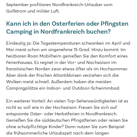
September profitieren Nordfrankreich-Urlauber vom
Le Ty Nadan
Golfstrom und milder Luft.
Le Ty Nadan
Kann ich in den Osterferien oder Pfingsten
Frankreich - Nordfrankreich - Bretagne - Locunolé
Camping in Nordfrankreich buchen?
★
★
★
★
8.1
Eindeutig ja: Die Tagestemperaturen schwanken im April und
Beheizter Poolkomplex mit Rutschen und großer Liegewiese
Mai meist schon um angenehme 15 Grad. Hinzu kommt: Im
Viele Aktivitäten auf und nahe des Campingplatzes zu erleb
heizbaren Roan Mobilheim genießen Sie den Komfort eines
Direkte Lage am Fluss D'Elle und in Strandnähe
Ferienhauses. Es regnet in der Vor- und Nachsaison im
französischen Norden zwar etwas öfter als im Hochsommer.
Aber dank der frischen Atlantikbrisen verziehen sich die
Wolken meist schnell. Außerdem haben die meisten
Campingplätze ein Indoor- und Outdoor-Schwimmbad.
Ein weiterer Vorteil: An vielen Top-Sehenswürdigkeiten ist es
nicht so voll wie in der Hochsaison. Freuen Sie sich auf
entspannte Oster- oder Herbstferien in Nordfrankreich.
Genießen Sie die süddeutschen Pfingstferien oder reisen Sie
ohne schulpflichtige Kinder? Dann nutzen Sie zum Beispiel
die frühsommerliche Urlaubszeit nach dem langen