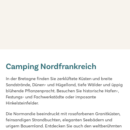
La Croix du Vieux Pont
La Croix du Vieux Pont
Camping Nordfrankreich
Frankreich - Nordfrankreich - Picardie - Berny Rivière
★
★
★
★
★
In der Bretagne finden Sie zerklüftete Küsten und breite
7.9
Sandstrände, Dünen- und Hügelland, tiefe Wälder und üppig
Schönes Schwimmbad mit großer Rutsche
blühende Pflanzenpracht. Besuchen Sie historische Hafen-,
Die Mobilheime stehen auf großzügigen, grasbewachsenen St
Festungs- und Fachwerkstädte oder imposante
Am Aisne-Fluss inmitten wunderschöner Natur
Hinkelsteinfelder.
Domaine des Ormes
Die Normandie beeindruckt mit rosafarbenen Granitküsten,
Domaine des Ormes
feinsandigen Strandbuchten, eleganten Seebädern und
Frankreich - Nordfrankreich - Bretagne - Dol de Bretagne
urigem Bauernland. Entdecken Sie auch den weltberühmten