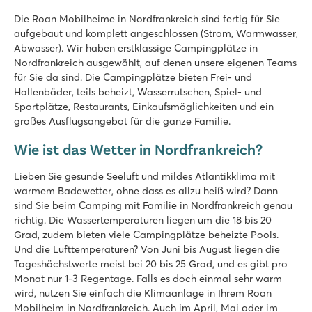
Badeparadies mit Hallenbad und Lazy River
Tolle Seilrutsche & Baumparcours
Die Roan Mobilheime in Nordfrankreich sind fertig für Sie
Segelschule in der Nähe
aufgebaut und komplett angeschlossen (Strom, Warmwasser,
Abwasser). Wir haben erstklassige Campingplätze in
Les Chardons Bleus de la Turballe
Nordfrankreich ausgewählt, auf denen unsere eigenen Teams
Les Chardons Bleus de la Turballe
für Sie da sind. Die Campingplätze bieten Frei- und
Frankreich - Nordfrankreich - Bretagne - La Turballe
Hallenbäder, teils beheizt, Wasserrutschen, Spiel- und
Sportplätze, Restaurants, Einkaufsmöglichkeiten und ein
★
★
★
★
großes Ausflugsangebot für die ganze Familie.
8.7
Toller Außen- und Innenpool
Wie ist das Wetter in Nordfrankreich?
Direkt an der Atlantikküste
15 Autominuten bis zu mittelalterlichen Stadt Guérande
Lieben Sie gesunde Seeluft und mildes Atlantikklima mit
warmem Badewetter, ohne dass es allzu heiß wird? Dann
Le Lac des Vieilles Forges
sind Sie beim Camping mit Familie in Nordfrankreich genau
Le Lac des Vieilles Forges
richtig. Die Wassertemperaturen liegen um die 18 bis 20
Frankreich - Nordfrankreich - Französische Ardennen - Les Mazures
Grad, zudem bieten viele Campingplätze beheizte Pools.
Und die Lufttemperaturen? Von Juni bis August liegen die
★
★
★
★
Tageshöchstwerte meist bei 20 bis 25 Grad, und es gibt pro
8.6
Monat nur 1-3 Regentage. Falls es doch einmal sehr warm
Direkt am See und inmitten der schönen französischen Arden
wird, nutzen Sie einfach die Klimaanlage in Ihrem Roan
Ideal für Wassersport, Wandern und Mountainbiking
Mobilheim in Nordfrankreich. Auch im April, Mai oder im
Ruhe und Abenteuer für die ganze Familie!