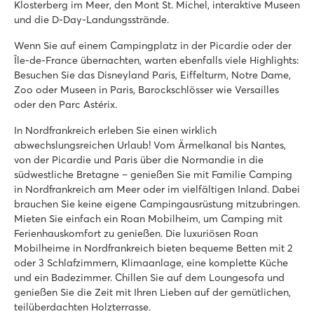
Klosterberg im Meer, den Mont St. Michel, interaktive Museen
★
★
★
★
★
und die D-Day-Landungsstrände.
9.2
Großer Innen- und Außenpool und großer See
Wenn Sie auf einem Campingplatz in der Picardie oder der
Viele Sporteinrichtungen & Unterhaltungsmöglichkeiten
Île-de-France übernachten, warten ebenfalls viele Highlights:
Eigener 18-Loch-Golfplatz
Besuchen Sie das Disneyland Paris, Eiffelturm, Notre Dame,
Zoo oder Museen in Paris, Barockschlösser wie Versailles
La Vallée
oder den Parc Astérix.
La Vallée
Frankreich - Nordfrankreich - Normandie - Houlgate
In Nordfrankreich erleben Sie einen wirklich
abwechslungsreichen Urlaub! Vom Ärmelkanal bis Nantes,
★
★
★
★
★
von der Picardie und Paris über die Normandie in die
8.5
südwestliche Bretagne – genießen Sie mit Familie Camping
Poolbereich mit Rutschen und neuem Wasserspielplatz
in Nordfrankreich am Meer oder im vielfältigen Inland. Dabei
Regelmäßige Tanzabende und Live-Shows
brauchen Sie keine eigene Campingausrüstung mitzubringen.
Mehrere schöne Dörfer in der nahen Umgebung
Mieten Sie einfach ein Roan Mobilheim, um Camping mit
La Grande Métairie
Ferienhauskomfort zu genießen. Die luxuriösen Roan
La Grande Métairie
Mobilheime in Nordfrankreich bieten bequeme Betten mit 2
Frankreich - Nordfrankreich - Bretagne - Carnac
oder 3 Schlafzimmern, Klimaanlage, eine komplette Küche
und ein Badezimmer. Chillen Sie auf dem Loungesofa und
★
★
★
★
★
genießen Sie die Zeit mit Ihren Lieben auf der gemütlichen,
8.7
teilüberdachten Holzterrasse.