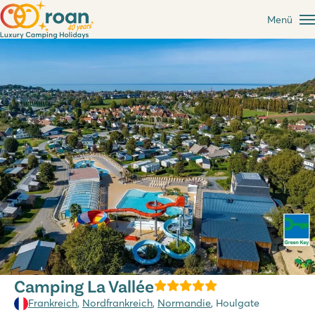
Menü
Camping La Vallée
Frankreich
,
Nordfrankreich
,
Normandie
, Houlgate