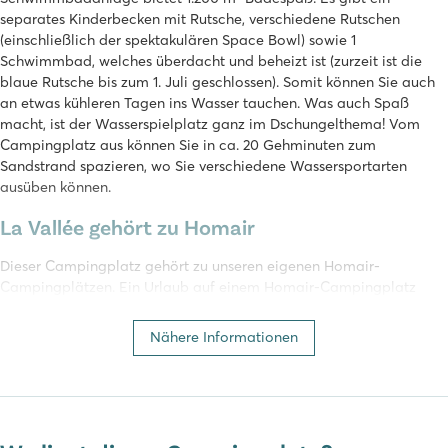
separates Kinderbecken mit Rutsche, verschiedene Rutschen
(einschließlich der spektakulären Space Bowl) sowie 1
Schwimmbad, welches überdacht und beheizt ist (zurzeit ist die
blaue Rutsche bis zum 1. Juli geschlossen). Somit können Sie auch
an etwas kühleren Tagen ins Wasser tauchen. Was auch Spaß
macht, ist der Wasserspielplatz ganz im Dschungelthema! Vom
Campingplatz aus können Sie in ca. 20 Gehminuten zum
Sandstrand spazieren, wo Sie verschiedene Wassersportarten
ausüben können.
La Vallée gehört zu Homair
Dieser Campingplatz gehört zu unseren eigenen Homair-
Campingplätzen. Ein Urlaub auf einem Homair-Campingplatz
garantiert: Spaß für die ganze Familie, Wasserparks mit
spektakulären Rutschen, Unterhaltung für alle Altersgruppen,
Nähere Informationen
Wohlbefinden und natürlich ein voll ausgestattetes Mobilheim!
Einrichtungen Campingplatz La Vallée
Kinder ab 6 Jahren können sich im Miniclub vergnügen, das