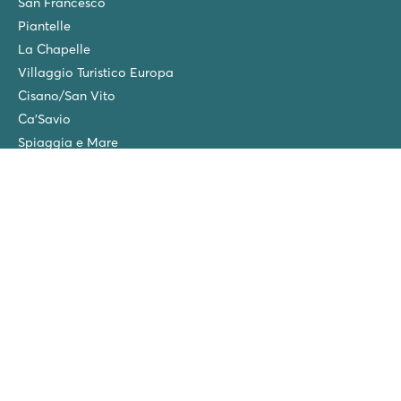
San Francesco
Piantelle
La Chapelle
Villaggio Turistico Europa
Cisano/San Vito
Ca'Savio
Spiaggia e Mare
Versicherungen
Wintercamping in den Niederlanden
Freunde-Rabatt
Gruppenurlaub (>10 Unterkünfte)
Neue Campingplätze im Jahr 2026!
Folgen Sie uns