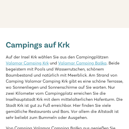
Valamar Camping Krk
Valamar Camping Krk
Campings auf Krk
Kroatien - Kroatische Inseln - Krk - Krk
★
★
★
★
★
Auf der Insel Krk wählen Sie aus den Campingplätzen
9.6
Valamar Camping Krk
und
Valamar Camping Baška
. Beide
Schönes Schwimmbad mit tollem Wasserspielplatz
begeistern mit Pools und Wasserrutschen, schönem
Unsere Mobilheime liegen nahe des Schwimmbads
Baumbestand und natürlich mit Meerblick. Am Strand von
Das kleine Dorf Krk ist nur 5 Minuten entfernt
Camping Valamar Camping Krk gibt es eine schöne Terrasse,
wo Sonnenliegen und Sonnenschirme auf Sie warten. Nur
zwei Kilometer vom Campingplatz erreichen Sie die
Inselhauptstadt Krk mit dem mittelalterlichen Hafenturm. Die
Stadt Krk ist gut zu Fuß erreichbar. Hier finden Sie viele
gemütliche Restaurants und Bars. Vor allem die Altstadt ist
sehr beliebt zum Bummeln oder Ausgehen.
Von Camping Valamar Camping Baška aus genießen Sie