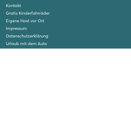
Kontakt
Gratis Kinderfahrräder
Eigene Host vor Ort
Impressum
Datenschutzerklärung
Urlaub mit dem Auto
Eigenes Wartungsteam
Roan-Gewinner
San Francesco
Piantelle
La Chapelle
Villaggio Turistico Europa
Cisano/San Vito
Ca'Savio
Spiaggia e Mare
Versicherungen
Wintercamping in den Niederlanden