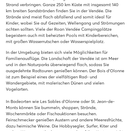
Cooler Pool mit coolen Rutschen und Spacebowl!
Strand verbringen. Ganze 250 km Küste mit insgesamt 140
Kurzer Spaziergang zum schönen Sandstrand
km breiten Sandstränden finden Sie in der Vendée. Die
Viel Unterhaltung in der Hochsaison
Strände sind meist flach abfallend und somit ideal für
Kinder, wobei Sie auf Gezeiten, Wellengang und Strömungen
Le Domaine de Beaulieu
achten sollten. Viele der Roan Vendée Campingplätze
Le Domaine de Beaulieu
begeistern auch mit beheizten Pools mit Kinderbereichen,
Frankreich - Mittelfrankreich - Vendée - Saint Gilles Croix de Vie
mit großen Wasserrutschen oder Wasserspielplatz.
★
★
★
★
In der Umgebung bieten sich viele Möglichkeiten für
8.1
Familienausflüge. Die Landschaft der Vendée ist am Meer
Beheizter Pool mit Rutsche und separatem Kinderbecken
und in den Naturparks überwiegend flach, sodass Sie
Entertainment im Miniclub und bei Discoabenden
ausgedehnte Radtouren genießen können. Der Bois d’Olonne
Nur 20 Gehminuten vom tollen Sandstrand entfernt
ist zum Beispiel eines der vielfältigen Rad- und
La Dune des Sables
Wandergebiete, mit malerischen Dünen und vielen
La Dune des Sables
Vogelarten.
Frankreich - Mittelfrankreich - Vendée - Les Sables d'Olonne
In Badeorten wie Les Sables d’Olonne oder St. Jean-de-
★
★
★
★
★
Monts können Sie bummeln, shoppen, Strände,
8.3
Wochenmärkte oder Fischauktionen besuchen.
Toller Pool mit Rutschen und Kinderbecken
Feinschmecker genießen Austern und andere Meeresfrüchte,
Umfangreiche Animation für Jung & Alt
dazu heimische Weine. Die Hobbysegler, Surfer, Kiter und
Vom Camping gelangen Sie direkt zum Sandstrand