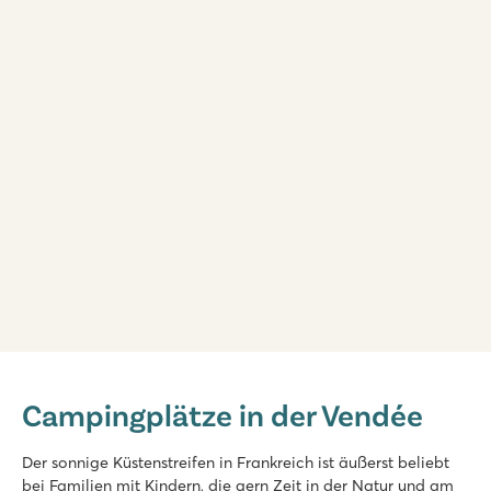
Le Domaine du Clarys
Le Domaine du Clarys
Campingplätze in der Vendée
Frankreich - Mittelfrankreich - Vendée - Saint Jean de Monts
★
★
★
★
★
Der sonnige Küstenstreifen in Frankreich ist äußerst beliebt
8.7
bei Familien mit Kindern, die gern Zeit in der Natur und am