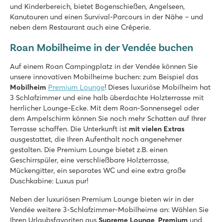
und Kinderbereich, bietet Bogenschießen, Angelseen,
Kanutouren und einen Survival-Parcours in der Nähe – und
neben dem Restaurant auch eine Crêperie.
Roan Mobilheime in der Vendée buchen
Auf einem Roan Campingplatz in der Vendée können Sie
unsere innovativen Mobilheime buchen: zum Beispiel das
Mobilheim
Premium Lounge
! Dieses luxuriöse Mobilheim hat
3 Schlafzimmer und eine halb überdachte Holzterrasse mit
herrlicher Lounge-Ecke. Mit dem Roan-Sonnensegel oder
dem Ampelschirm können Sie noch mehr Schatten auf Ihrer
Terrasse schaffen. Die Unterkunft ist
mit vielen Extras
ausgestattet, die Ihren Aufenthalt noch angenehmer
gestalten. Die Premium Lounge bietet z.B. einen
Geschirrspüler, eine verschließbare Holzterrasse,
Mückengitter, ein separates WC und eine extra große
Duschkabine: Luxus pur!
Neben der luxuriösen Premium Lounge bieten wir in der
Vendée weitere 3-Schlafzimmer-Mobilheime an: Wählen Sie
Ihren Urlaubsfavoriten aus
Supreme Lounge
,
Premium
und