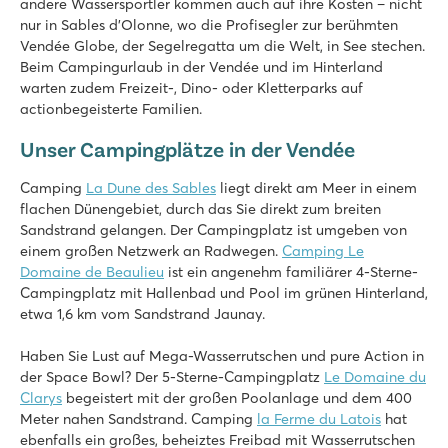
andere Wassersportler kommen auch auf ihre Kosten – nicht
nur in Sables d’Olonne, wo die Profisegler zur berühmten
Vendée Globe, der Segelregatta um die Welt, in See stechen.
Beim Campingurlaub in der Vendée und im Hinterland
warten zudem Freizeit-, Dino- oder Kletterparks auf
actionbegeisterte Familien.
Unser Campingplätze in der Vendée
Camping
La Dune des Sables
liegt direkt am Meer in einem
flachen Dünengebiet, durch das Sie direkt zum breiten
Sandstrand gelangen. Der Campingplatz ist umgeben von
einem großen Netzwerk an Radwegen.
Camping Le
Domaine de Beaulieu
ist ein angenehm familiärer 4-Sterne-
Campingplatz mit Hallenbad und Pool im grünen Hinterland,
etwa 1,6 km vom Sandstrand Jaunay.
Haben Sie Lust auf Mega-Wasserrutschen und pure Action in
der Space Bowl? Der 5-Sterne-Campingplatz
Le Domaine du
Clarys
begeistert mit der großen Poolanlage und dem 400
Meter nahen Sandstrand. Camping
la Ferme du Latois
hat
ebenfalls ein großes, beheiztes Freibad mit Wasserrutschen