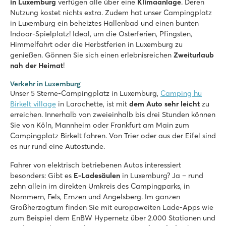
in Luxemburg
verfügen alle über eine
Klimaanlage
. Deren
Nutzung kostet nichts extra. Zudem hat unser Campingplatz
in Luxemburg ein beheiztes Hallenbad und einen bunten
Indoor-Spielplatz! Ideal, um die Osterferien, Pfingsten,
Himmelfahrt oder die Herbstferien in Luxemburg zu
genießen. Gönnen Sie sich einen erlebnisreichen
Zweiturlaub
nah der Heimat
!
Verkehr in Luxemburg
Unser 5 Sterne-Campingplatz in Luxemburg,
Camping hu
Birkelt village
in Larochette, ist mit
dem Auto sehr leicht
zu
erreichen. Innerhalb von zweieinhalb bis drei Stunden können
Sie von Köln, Mannheim oder Frankfurt am Main zum
Campingplatz Birkelt fahren. Von Trier oder aus der Eifel sind
es nur rund eine Autostunde.
Fahrer von elektrisch betriebenen Autos interessiert
besonders: Gibt es
E-Ladesäulen
in Luxemburg? Ja – rund
zehn allein im direkten Umkreis des Campingparks, in
Nommern, Fels, Ernzen und Angelsberg. Im ganzen
Großherzogtum finden Sie mit europaweiten Lade-Apps wie
zum Beispiel dem EnBW Hypernetz über 2.000 Stationen und