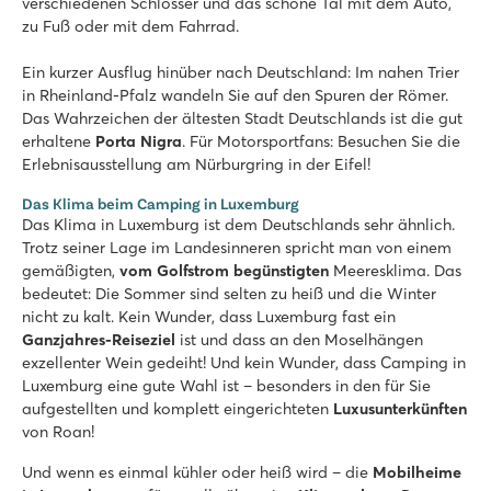
verschiedenen Schlösser und das schöne Tal mit dem Auto,
zu Fuß oder mit dem Fahrrad.
Ein kurzer Ausflug hinüber nach Deutschland: Im nahen Trier
in Rheinland-Pfalz wandeln Sie auf den Spuren der Römer.
Das Wahrzeichen der ältesten Stadt Deutschlands ist die gut
erhaltene
Porta Nigra
. Für Motorsportfans: Besuchen Sie die
Erlebnisausstellung am Nürburgring in der Eifel!
Das Klima beim Camping in Luxemburg
Das Klima in Luxemburg ist dem Deutschlands sehr ähnlich.
Trotz seiner Lage im Landesinneren spricht man von einem
gemäßigten,
vom Golfstrom begünstigten
Meeresklima. Das
bedeutet: Die Sommer sind selten zu heiß und die Winter
nicht zu kalt. Kein Wunder, dass Luxemburg fast ein
Ganzjahres-Reiseziel
ist und dass an den Moselhängen
exzellenter Wein gedeiht! Und kein Wunder, dass Camping in
Luxemburg eine gute Wahl ist – besonders in den für Sie
aufgestellten und komplett eingerichteten
Luxusunterkünften
von Roan!
Und wenn es einmal kühler oder heiß wird – die
Mobilheime