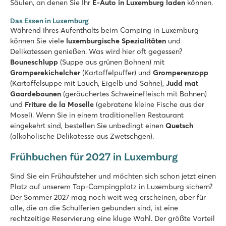
Säulen, an denen Sie Ihr
E-Auto in Luxemburg laden
können.
Das Essen in Luxemburg
Während Ihres Aufenthalts beim Camping in Luxemburg
können Sie viele
luxemburgische Spezialitäten
und
Delikatessen genießen. Was wird hier oft gegessen?
Bouneschlupp
(Suppe aus grünen Bohnen) mit
Gromperekichelcher
(Kartoffelpuffer) und
Gromperenzopp
(Kartoffelsuppe mit Lauch, Eigelb und Sahne),
Judd mat
Gaardebounen
(geräuchertes Schweinefleisch mit Bohnen)
und
Friture de la Moselle
(gebratene kleine Fische aus der
Mosel). Wenn Sie in einem traditionellen Restaurant
eingekehrt sind, bestellen Sie unbedingt einen
Quetsch
(alkoholische Delikatesse aus Zwetschgen).
Frühbuchen für 2027 in Luxemburg
Sind Sie ein Frühaufsteher und möchten sich schon jetzt einen
Platz auf unserem Top-Campingplatz in Luxemburg sichern?
Der Sommer 2027 mag noch weit weg erscheinen, aber für
alle, die an die Schulferien gebunden sind, ist eine
rechtzeitige Reservierung eine kluge Wahl. Der größte Vorteil