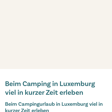
hu Birkelt village
hu Birkelt village
Beim Camping in Luxemburg
Luxemburg - - Müllerthal - Larochette
viel in kurzer Zeit erleben
★
★
★
★
★
8.9
Schönes beheiztes Hallenbad
Beim Campingurlaub in Luxemburg viel in
Animationsteam und Indoor-Spielplatz
kurzer Zeit erleben