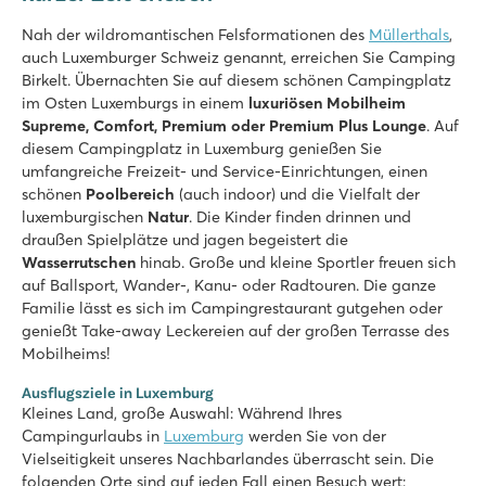
Ideal für einen Kurzurlaub!
Nah der wildromantischen Felsformationen des
Müllerthals
,
auch Luxemburger Schweiz genannt, erreichen Sie Camping
Birkelt. Übernachten Sie auf diesem schönen Campingplatz
im Osten Luxemburgs in einem
luxuriösen Mobilheim
Supreme, Comfort, Premium oder Premium Plus Lounge
. Auf
diesem Campingplatz in Luxemburg genießen Sie
umfangreiche Freizeit- und Service-Einrichtungen, einen
schönen
Poolbereich
(auch indoor) und die Vielfalt der
luxemburgischen
Natur
. Die Kinder finden drinnen und
draußen Spielplätze und jagen begeistert die
Wasserrutschen
hinab. Große und kleine Sportler freuen sich
auf Ballsport, Wander-, Kanu- oder Radtouren. Die ganze
Familie lässt es sich im Campingrestaurant gutgehen oder
genießt Take-away Leckereien auf der großen Terrasse des
Mobilheims!
Ausflugsziele in Luxemburg
Kleines Land, große Auswahl: Während Ihres
Campingurlaubs in
Luxemburg
werden Sie von der
Vielseitigkeit unseres Nachbarlandes überrascht sein. Die
folgenden Orte sind auf jeden Fall einen Besuch wert: