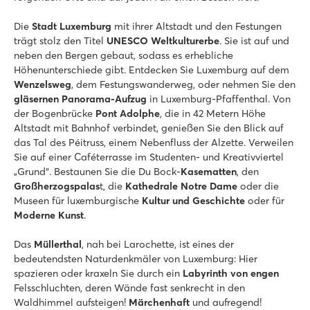
Die
Stadt Luxemburg
mit ihrer Altstadt und den Festungen
trägt stolz den Titel
UNESCO
Weltkulturerbe
. Sie ist auf und
neben den Bergen gebaut, sodass es erhebliche
Höhenunterschiede gibt. Entdecken Sie Luxemburg auf dem
Wenzelsweg
, dem Festungswanderweg, oder nehmen Sie den
gläsernen Panorama-Aufzug
in Luxemburg-Pfaffenthal. Von
der Bogenbrücke
Pont Adolphe
, die in 42 Metern Höhe
Altstadt mit Bahnhof verbindet, genießen Sie den Blick auf
das Tal des Péitruss, einem Nebenfluss der Alzette. Verweilen
Sie auf einer Caféterrasse im Studenten- und Kreativviertel
„Grund“. Bestaunen Sie die Du Bock-
Kasematten
, den
Großherzogspalas
t, die
Kathedrale Notre Dame
oder die
Museen für luxemburgische
Kultur und Geschichte
oder für
Moderne Kunst
.
Das
Müllerthal
, nah bei Larochette, ist eines der
bedeutendsten Naturdenkmäler von Luxemburg: Hier
spazieren oder kraxeln Sie durch ein
Labyrinth von engen
Felsschluchten, deren Wände fast senkrecht in den
Waldhimmel aufsteigen!
Märchenhaft
und aufregend!