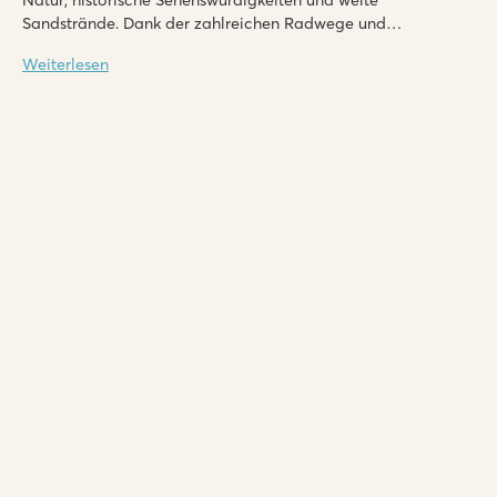
Natur, historische Sehenswürdigkeiten und weite
Sandstrände. Dank der zahlreichen Radwege und
Wassersportmöglichkeiten ist sie auch ein ideales Ziel für
Weiterlesen
Aktivurlauber.