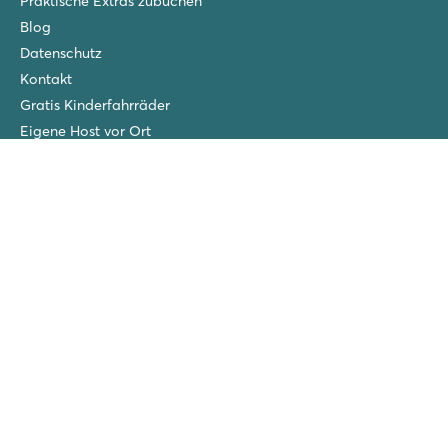
Praktische Extras zubuchen
Blog
Datenschutz
Kontakt
Gratis Kinderfahrräder
Eigene Host vor Ort
Impressum
Datenschutzerklärung
Urlaub mit dem Auto
Eigenes Wartungsteam
Roan-Gewinner
San Francesco
Piantelle
La Chapelle
Villaggio Turistico Europa
Cisano/San Vito
Ca'Savio
Spiaggia e Mare