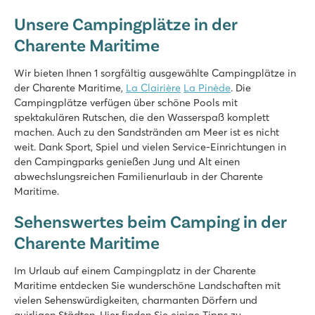
La Pinède
Unsere Campingplätze in der
Frankreich - Mittelfrankreich - Charente Maritime - Les Mathes
Charente Maritime
★
★
★
★
★
8.4
Wir bieten Ihnen 1 sorgfältig ausgewählte Campingplätze in
Riesenrutschen und tolle Wasserattraktionen
der Charente Maritime,
La Clairière
La Pinède
. Die
Viel Animation und Vergnügungspark Lunapark direkt gegen
Campingplätze verfügen über schöne Pools mit
Besuchen Sie die Hafenstadt La Rochelle
spektakulären Rutschen, die den Wasserspaß komplett
machen. Auch zu den Sandstränden am Meer ist es nicht
weit. Dank Sport, Spiel und vielen Service-Einrichtungen in
den Campingparks genießen Jung und Alt einen
abwechslungsreichen Familienurlaub in der Charente
Maritime.
Sehenswertes beim Camping in der
Charente Maritime
Im Urlaub auf einem Campingplatz in der Charente
Maritime entdecken Sie wunderschöne Landschaften mit
vielen Sehenswürdigkeiten, charmanten Dörfern und
quirligen Städten. Hier finden Sie einige Tipps zu