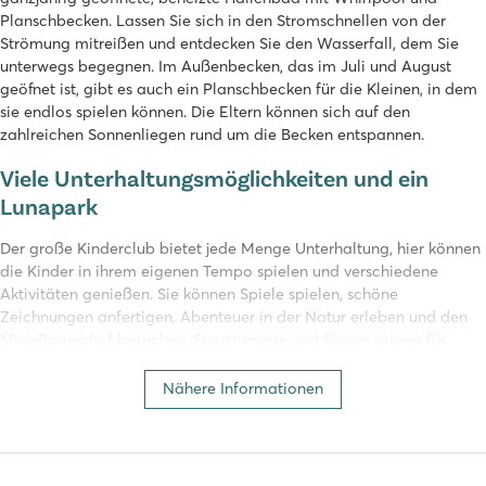
Planschbecken. Lassen Sie sich in den Stromschnellen von der
Strömung mitreißen und entdecken Sie den Wasserfall, dem Sie
unterwegs begegnen. Im Außenbecken, das im Juli und August
geöfnet ist, gibt es auch ein Planschbecken für die Kleinen, in dem
sie endlos spielen können. Die Eltern können sich auf den
zahlreichen Sonnenliegen rund um die Becken entspannen.
Viele Unterhaltungsmöglichkeiten und ein
Lunapark
Der große Kinderclub bietet jede Menge Unterhaltung, hier können
die Kinder in ihrem eigenen Tempo spielen und verschiedene
Aktivitäten genießen. Sie können Spiele spielen, schöne
Zeichnungen anfertigen, Abenteuer in der Natur erleben und den
Mini-Bauernhof besuchen. Sportturniere und Shows sorgen für
zusätzliche Unterhaltung und wenn das noch nicht genug ist, sorgt
ein Jahrmarkt gegenüber dem Campingplatz für noch mehr Spaß.
Nähere Informationen
Jeden Abend erwacht die Kirmes mit tollen Fahrgeschäften zum
Leben, die für stundenlangen Spaß sorgen.
Restaurants auf dem Campingplatz