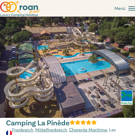
Menü
Camping La Pinède
Frankreich
,
Mittelfrankreich
,
Charente Maritime
, Les