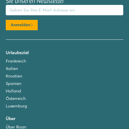
Sie unseren Newsletter
il-Adresse
Anmelden
Urlaubsziel
Frankreich
Italien
Kroatien
Spanien
Holland
Österreich
Luxemburg
Über
Über Roan