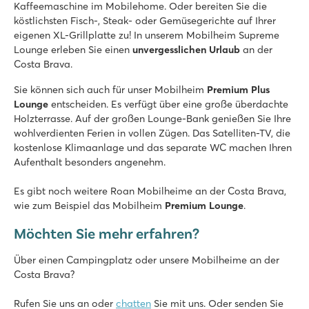
Terrassencampingplatz mit herrlicher Aussicht
Kaffeemaschine im Mobilehome. Oder bereiten Sie die
Nahe des malerischen Ortes Tossa del Mar
köstlichsten Fisch-, Steak- oder Gemüsegerichte auf Ihrer
eigenen XL-Grillplatte zu! In unserem Mobilheim Supreme
Platja Brava
Lounge erleben Sie einen
unvergesslichen Urlaub
an der
Platja Brava
Costa Brava.
Spanien - - Costa Brava - Playa de Pals
Sie können sich auch für unser Mobilheim
Premium Plus
★
★
★
★
Lounge
entscheiden. Es verfügt über eine große überdachte
8.7
Holzterrasse. Auf der großen Lounge-Bank genießen Sie Ihre
Schönes Schwimmbad mit Liegewiese, Kinderbecken und Sp
wohlverdienten Ferien in vollen Zügen. Das Satelliten-TV, die
Mobilheime auf geräumigen Stellplätzen unter Bäumen
kostenlose Klimaanlage und das separate WC machen Ihren
Das Dorf Pals ist nur 5 km entfernt
Aufenthalt besonders angenehm.
Alannia El Pinar
Es gibt noch weitere Roan Mobilheime an der Costa Brava,
Alannia El Pinar
wie zum Beispiel das Mobilheim
Premium Lounge
.
Spanien - - Costa Brava - Blanes
Möchten Sie mehr erfahren?
★
★
★
★
8.4
Über einen Campingplatz oder unsere Mobilheime an der
Schönes Schwimmbad mit separatem Kinderbecken
Costa Brava?
Direkter Zugang zum Sandstrand von s’Abanell
20 Gehminuten vom Stadtzentrum von Blanès entfernt.
Rufen Sie uns an oder
chatten
Sie mit uns. Oder senden Sie