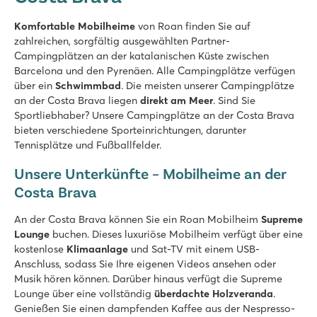
7.6
Terrassencampingplatz mit mehreren Schwimmbecken und R
Komfortable Mobilheime
von Roan finden Sie auf
An einem wunderschönen Strand gelegen
zahlreichen, sorgfältig ausgewählten Partner-
Nahe des quirligen Playa d’ Aro
Campingplätzen an der katalanischen Küste zwischen
Barcelona und den Pyrenäen. Alle Campingplätze verfügen
La Masia
über ein
Schwimmbad
. Die meisten unserer Campingplätze
La Masia
an der Costa Brava liegen
direkt am Meer
. Sind Sie
Spanien - - Costa Brava - Blanes
Sportliebhaber? Unsere Campingplätze an der Costa Brava
bieten verschiedene Sporteinrichtungen, darunter
★
★
★
Tennisplätze und Fußballfelder.
8.9
2 tolle Poolbereiche mit Kinderbecken
Unsere Unterkünfte – Mobilheime an der
Unterkünfte 5 Gehminuten vom Strand entfernt
Costa Brava
In der Mitte des neuen Zentrums von Blanes
Cala Canyelles
An der Costa Brava können Sie ein Roan Mobilheim
Supreme
Cala Canyelles
Lounge
buchen. Dieses luxuriöse Mobilheim verfügt über eine
Spanien - - Costa Brava - Lloret de Mar
kostenlose
Klimaanlage
und Sat-TV mit einem USB-
Anschluss, sodass Sie Ihre eigenen Videos ansehen oder
★
★
★
Musik hören können. Darüber hinaus verfügt die Supreme
8.1
Lounge über eine vollständig
überdachte Holzveranda
.
Poolbereich mit zwei tollen Rutschen
Genießen Sie einen dampfenden Kaffee aus der Nespresso-