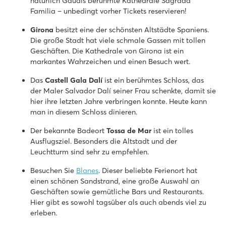
natürlich Gaudís berühmte Kathedrale Sagrada
Spanien - - Costa Brava - Lloret de Mar
Familia – unbedingt vorher Tickets reservieren!
★
★
★
Girona
besitzt eine der schönsten Altstädte Spaniens.
7.8
Die große Stadt hat viele schmale Gassen mit tollen
Lagunenbad mit 2 Rutschen
Geschäften. Die Kathedrale von Girona ist ein
Spektakuläre Aussicht über die Berge
markantes Wahrzeichen und einen Besuch wert.
Nahe des quirligen Lloret de Mar (2 km)
Das
Castell Gala Dalí
ist ein berühmtes Schloss, das
Caballo de Mar
der Maler Salvador Dalí seiner Frau schenkte, damit sie
Caballo de Mar
hier ihre letzten Jahre verbringen konnte. Heute kann
Spanien - - Costa Brava - Pineda de Mar
man in diesem Schloss dinieren.
★
★
★
Der bekannte Badeort
Tossa de Mar
ist ein tolles
8.8
Ausflugsziel. Besonders die Altstadt und der
Poolkomplex mit schnellen Rutschen und Kinderbecken
Leuchtturm sind sehr zu empfehlen.
Toller Campingplatz in hervorragender Lage
Pineda de Mar zu Fuß erreichbar
Besuchen Sie
Blanes
. Dieser beliebte Ferienort hat
einen schönen Sandstrand, eine große Auswahl an
Geschäften sowie gemütliche Bars und Restaurants.
Hier gibt es sowohl tagsüber als auch abends viel zu
erleben.