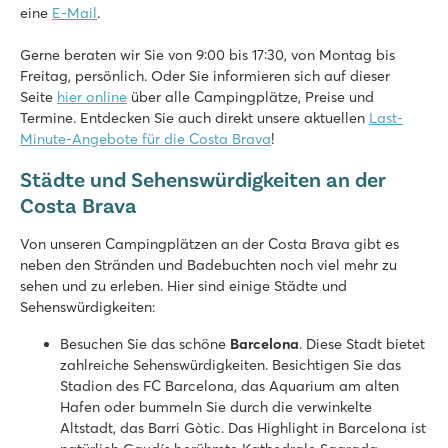
eine
E-Mail
.
Cala Gogo
Cala Gogo
Gerne beraten wir Sie von 9:00 bis 17:30, von Montag bis
Spanien - - Costa Brava - Platja d’Aro
Freitag, persönlich. Oder Sie informieren sich auf dieser
★
★
★
★
Seite
hier online
über alle Campingplätze, Preise und
8.2
Termine. Entdecken Sie auch direkt unsere aktuellen
Last-
Schöner Poolkomplex mit 5 schnellen Wasserrutschen
Minute-Angebote für die Costa Brava
!
Terrassencampingplatz mit tollem Meerblick
Städte und Sehenswürdigkeiten an der
Platja d'Aro in 30 Minuten zu Fuß erreichbar
Costa Brava
Bella Terra
Bella Terra
Von unseren Campingplätzen an der Costa Brava gibt es
Spanien - - Costa Brava - Blanes
neben den Stränden und Badebuchten noch viel mehr zu
sehen und zu erleben. Hier sind einige Städte und
★
★
★
Sehenswürdigkeiten:
9.1
Großer Kinderpool mit tollem Wasserspielplatz
Besuchen Sie das schöne
Barcelona
. Diese Stadt bietet
Mobilheime auf schönen Stellplätzen nahe Pool
zahlreiche Sehenswürdigkeiten. Besichtigen Sie das
Die Stadt Blanes ist zu Fuß erreichbar
Stadion des FC Barcelona, das Aquarium am alten
Hafen oder bummeln Sie durch die verwinkelte
Tucan
Altstadt, das Barri Gòtic. Das Highlight in Barcelona ist
Tucan