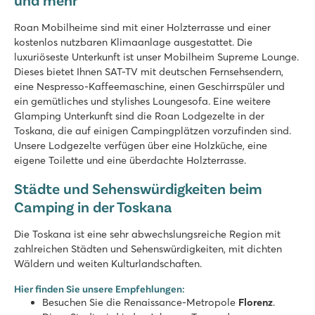
Rosselba le Palme
Roan Mobilheime sind mit einer Holzterrasse und einer
Rosselba le Palme
kostenlos nutzbaren Klimaanlage ausgestattet. Die
Italien - Mittel- und Süditalien - Toskana - Portoferraio
luxuriöseste Unterkunft ist unser Mobilheim Supreme Lounge.
Dieses bietet Ihnen SAT-TV mit deutschen Fernsehsendern,
★
★
★
eine Nespresso-Kaffeemaschine, einen Geschirrspüler und
8.8
ein gemütliches und stylishes Loungesofa. Eine weitere
Spielerischer Poolbereich mit Rutschen
Glamping Unterkunft sind die Roan Lodgezelte in der
Lodgezelte auf schattigen Stellplätzen
Toskana, die auf einigen Campingplätzen vorzufinden sind.
Besuchen Sie die Hafenstadt Portoferraio
Unsere Lodgezelte verfügen über eine Holzküche, eine
eigene Toilette und eine überdachte Holzterrasse.
Orbetello Family Collection
Orbetello Family Collection
Städte und Sehenswürdigkeiten beim
Italien - Mittel- und Süditalien - Toskana - Albinia
Camping in der Toskana
★
★
★
9
Die Toskana ist eine sehr abwechslungsreiche Region mit
Poolbereich mit Kinderbecken und Whirlpool
zahlreichen Städten und Sehenswürdigkeiten, mit dichten
Mobilheime auf schattigen Stellplätzen am Pool
Wäldern und weiten Kulturlandschaften.
10 Minuten vom schönen Porto Ercole entfernt
Hier finden Sie unsere Empfehlungen:
Besuchen Sie die Renaissance-Metropole
Florenz
.