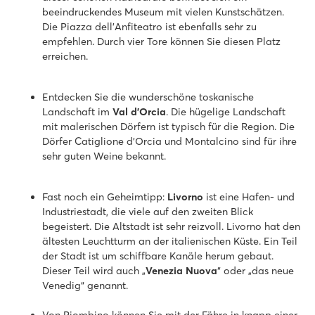
beeindruckendes Museum mit vielen Kunstschätzen.
Die Piazza dell'Anfiteatro ist ebenfalls sehr zu
empfehlen. Durch vier Tore können Sie diesen Platz
erreichen.
Entdecken Sie die wunderschöne toskanische
Landschaft im
Val d'Orcia
. Die hügelige Landschaft
mit malerischen Dörfern ist typisch für die Region. Die
Dörfer Catiglione d'Orcia und Montalcino sind für ihre
sehr guten Weine bekannt.
Fast noch ein Geheimtipp:
Livorno
ist eine Hafen- und
Industriestadt, die viele auf den zweiten Blick
begeistert. Die Altstadt ist sehr reizvoll. Livorno hat den
ältesten Leuchtturm an der italienischen Küste. Ein Teil
der Stadt ist um schiffbare Kanäle herum gebaut.
Dieser Teil wird auch „
Venezia Nuova
“ oder „das neue
Venedig“ genannt.
Von Piombino können Sie mit der Fähre in knapp einer