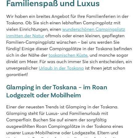
Familienspaß und Luxus
★
★
★
★
8.9
3 große Lagunenbecken mit breiter Rutsche
Wir haben ein breites Angebot für Ihre Familienferien in der
Strand in Gehweite
Toskana. Ob Sie sich einen lebhaften Campingplatz mit
Besuchen Sie das quirlige San Vincenzo
vielen Einrichtungen, einen
wunderschönen Campingplatz
inmitten der Natur
oftmals oder einen kleinen, gepflegten
hu Norcenni Girasole village
Familien-Campingplatz wünschen – bei uns werden Sie
hu Norcenni Girasole village
fündig! Einige dieser Campingplätze in der Toskana befinden
Italien - Mittel- und Süditalien - Toskana - Figline Valdarno
sich in der Nähe der
toskanischen Küste
, und manche sogar
direkt am Meer. Für was auch immer Sie sich entscheiden, ein
★
★
★
★
unvergesslicher
Urlaub in der Toskana
ist Ihnen jetzt schon
8.8
garantiert!
2 große Poolbereiche mit Lagunen-Becken
Unendlicher Sport- und Spielspaß auf dem Campingplatz
Glamping in der Toskana – im Roan
Besuchen Sie die Städte Siena, Pisa und Lucca
Lodgezelt oder Mobilheim
hu Montescudaio village
hu Montescudaio village
Einer der neuesten Trends ist Glamping in der Toskana.
Italien - Mittel- und Süditalien - Toskana - Montescudaio
Glamping steht für Luxus- und Familienurlaub mit
Camperflair. Buchen Sie auf einem der sorgfältig
★
★
★
★
ausgewählten Roan Campingplätze in der Toskana eines
8.6
unserer Luxus-Mobilheime oder Lodgezelte. Eltern und
Neues Lagunenbecken und eine 80 m lange Rutsche