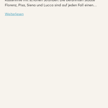
Küstenlinie mit schönen Stränden. Die berühmten Städte
Florenz, Pisa, Siena und Lucca sind auf jeden Fall einen
Besuch wert.
Weiterlesen