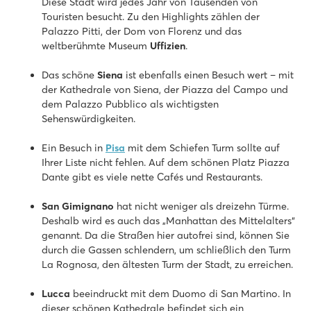
Diese Stadt wird jedes Jahr von Tausenden von
Touristen besucht. Zu den Highlights zählen der
Palazzo Pitti, der Dom von Florenz und das
weltberühmte Museum
Uffizien
.
Das schöne
Siena
ist ebenfalls einen Besuch wert – mit
der Kathedrale von Siena, der Piazza del Campo und
dem Palazzo Pubblico als wichtigsten
Sehenswürdigkeiten.
Ein Besuch in
Pisa
mit dem Schiefen Turm sollte auf
Ihrer Liste nicht fehlen. Auf dem schönen Platz Piazza
Dante gibt es viele nette Cafés und Restaurants.
San Gimignano
hat nicht weniger als dreizehn Türme.
Deshalb wird es auch das „Manhattan des Mittelalters“
genannt. Da die Straßen hier autofrei sind, können Sie
durch die Gassen schlendern, um schließlich den Turm
La Rognosa, den ältesten Turm der Stadt, zu erreichen.
Lucca
beeindruckt mit dem Duomo di San Martino. In
dieser schönen Kathedrale befindet sich ein