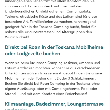
Kinder genießen Ferien fast mit allem Komfort, den Sie
Mobilheime in schönen, schattigen Straßen
zuhause auch haben – aber kombiniert mit dem
Besuchen Sie die weißen Strände von Vada
kinderfreundlichen Umfeld auf einem Campingplatz.
Toskana, etruskische Küste und das Latium sind für diese
Le Capanne
besondere Art, Familienferien zu machen, hervorragend
Le Capanne
geeignet: Wer in der Toskana Camping bucht, findet für
Italien - Mittel- und Süditalien - Toskana - Bibbona
nahezu alle Urlaubsinteressen und Altersgruppen den
Wunschurlaub!
★
★
★
8.9
Direkt bei Roan in der Toskana Mobilheime
Großer Poolbereich mit grüner Liegewiese
oder Lodgezelte buchen
Mobilheime auf herrlich schattigen Plätzen
Nahe des berühmten Bolgheri-Weingebiet
Wenn sie beim luxuriösen Camping Toskana, Umbrien und
Latium entdecken möchten, können Sie aus verschiedenen
Del Forte
Unterkünften wählen. In unserem Angebot finden Sie unsere
Del Forte
Mobilheime in der Toskana mit 2 oder 3 Schlafzimmern.
Italien - Mittel- und Süditalien - Toskana - Marina Di Bibbona
Buchen Sie direkt bei Roan Camping in der Toskana, ohne
★
★
★
eigene Ausrüstung, aber mit Campingcharme, Pool oder
8
Strand – und mit dem Komfort eines Ferienhauses!
Schönes Schwimmbad mit Kinderbereich
Klimaanlage, Badezimmer, Loungeterrasse
Lustiges Unterhaltungsprogramm für Kinder
500 Meter vom Strand entfernt
und mehr