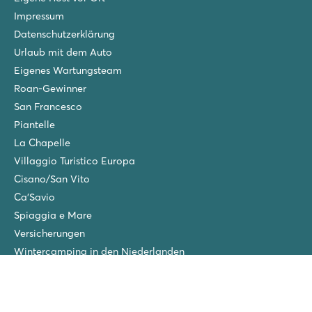
Impressum
Datenschutzerklärung
Urlaub mit dem Auto
Eigenes Wartungsteam
Roan-Gewinner
San Francesco
Piantelle
La Chapelle
Villaggio Turistico Europa
Cisano/San Vito
Ca'Savio
Spiaggia e Mare
Versicherungen
Wintercamping in den Niederlanden
Freunde-Rabatt
Gruppenurlaub (>10 Unterkünfte)
Neue Campingplätze im Jahr 2026!