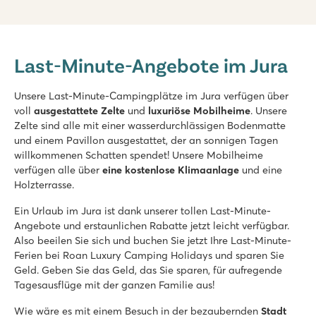
Le Val de Bonnal
Le Val de Bonnal
Last-Minute-Angebote im Jura
Frankreich - Mittelfrankreich - Jura - Rougemont
★
★
★
★
★
Unsere Last-Minute-Campingplätze im Jura verfügen über
8.5
voll
ausgestattete Zelte
und
luxuriöse Mobilheime
. Unsere
Poolanlage mit Rutschen und Wasserspielplatz
Zelte sind alle mit einer wasserdurchlässigen Bodenmatte
Unterkünfte auf großen Stellplätzen
und einem Pavillon ausgestattet, der an sonnigen Tagen
4 Freizeitseen direkt am Camping
willkommenen Schatten spendet! Unsere Mobilheime
verfügen alle über
eine kostenlose Klimaanlage
und eine
Holzterrasse.
Ein Urlaub im Jura ist dank unserer tollen Last-Minute-
Angebote und erstaunlichen Rabatte jetzt leicht verfügbar.
Also beeilen Sie sich und buchen Sie jetzt Ihre Last-Minute-
Ferien bei Roan Luxury Camping Holidays und sparen Sie
Geld. Geben Sie das Geld, das Sie sparen, für aufregende
Tagesausflüge mit der ganzen Familie aus!
Wie wäre es mit einem Besuch in der bezaubernden
Stadt