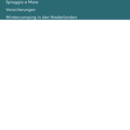
Spiaggia e Mare
Versicherungen
Wintercamping in den Niederlanden
Freunde-Rabatt
Gruppenurlaub (>10 Unterkünfte)
Neue Campingplätze im Jahr 2026!
Folgen Sie uns
Roan Luxury Camping Holidays - Tel.:
03221 / 229 7626
-