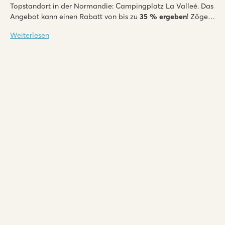
Topstandort in der Normandie: Campingplatz La Valleé. Das
Angebot kann einen Rabatt von bis zu
35
% ergeben
! Zögern
Sie nicht, onst verpassen Sie unsere beeindruckenden Last-
Weiterlesen
Minute-Urlaubsangebote. Diese Region mit ihrer
interessanten Geschichte und den malerischen Dörfern
müssen Sie gesehen haben.