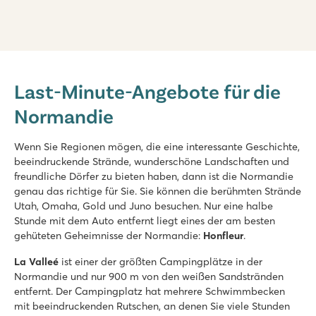
La Vallée
La Vallée
Last-Minute-Angebote für die
Frankreich - Nordfrankreich - Normandie - Houlgate
Normandie
★
★
★
★
★
8.5
Poolbereich mit Rutschen und neuem Wasserspielplatz
Wenn Sie Regionen mögen, die eine interessante Geschichte,
Regelmäßige Tanzabende und Live-Shows
beeindruckende Strände, wunderschöne Landschaften und
Mehrere schöne Dörfer in der nahen Umgebung
freundliche Dörfer zu bieten haben, dann ist die Normandie
genau das richtige für Sie. Sie können die berühmten Strände
Utah, Omaha, Gold und Juno besuchen. Nur eine halbe
Stunde mit dem Auto entfernt liegt eines der am besten
gehüteten Geheimnisse der Normandie:
Honfleur
.
La Valleé
ist einer der größten Campingplätze in der
Normandie und nur 900 m von den weißen Sandstränden
entfernt. Der Campingplatz hat mehrere Schwimmbecken
mit beeindruckenden Rutschen, an denen Sie viele Stunden