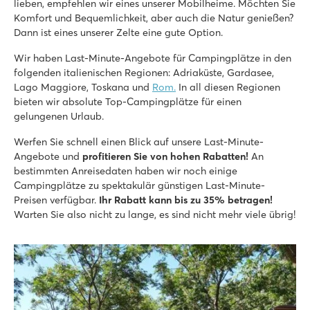
lieben, empfehlen wir eines unserer Mobilheime. Möchten Sie
Komfort und Bequemlichkeit, aber auch die Natur genießen?
Okay Lido
Dann ist eines unserer Zelte eine gute Option.
Okay Lido
Italien - Norditalien - Lago Maggiore - Lisanza Sesto Calende
Wir haben Last-Minute-Angebote für Campingplätze in den
folgenden italienischen Regionen: Adriaküste, Gardasee,
★
★
★
★
Lago Maggiore, Toskana und
Rom.
In all diesen Regionen
6.8
bieten wir absolute Top-Campingplätze für einen
Schöner Pool mit übersichtlichem Kinderbecken
gelungenen Urlaub.
Perfekte Lage direkt am Lago Maggiore
Machen Sie einen Tagesausflug an den Ortasee
Werfen Sie schnell einen Blick auf unsere Last-Minute-
Angebote und
profitieren Sie von hohen Rabatten!
An
La Rocca Manerba
bestimmten Anreisedaten haben wir noch einige
La Rocca Manerba
Campingplätze zu spektakulär günstigen Last-Minute-
Italien - Norditalien - Gardasee - Manerba del Garda
Preisen verfügbar.
Ihr Rabatt kann bis zu 35% betragen!
★
★
Warten Sie also nicht zu lange, es sind nicht mehr viele übrig!
★
★
8.9
Schönes Schwimmbad mit Liegewiese und Liegen
Zelte auf schattigen Plätzen in Schwimmbadnähe
Der Ort Montinelle ist zu Fuß erreichbar
hu I Pini village