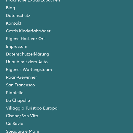
Praktische Extras zubuchen
Entdecken Sie die Geschichte von Grado
Blog
Rosselba le Palme
Datenschutz
Rosselba le Palme
Kontakt
Italien - Mittel- und Süditalien - Toskana - Portoferraio
Gratis Kinderfahrräder
★
★
★
Eigene Host vor Ort
8.8
Impressum
Spielerischer Poolbereich mit Rutschen
Lodgezelte auf schattigen Stellplätzen
Datenschutzerklärung
Besuchen Sie die Hafenstadt Portoferraio
Urlaub mit dem Auto
Eigenes Wartungsteam
Marina Julia Camping Village
Marina Julia Camping Village
Roan-Gewinner
Italien - Norditalien - Adriaküste - Monfalcone
San Francesco
Piantelle
★
★
★
La Chapelle
7.6
Toller Wasserpark mit Rutschen und Lazyriver
Villaggio Turistico Europa
Kleiner, stimmungsvoller Campingplatz
Cisano/San Vito
Direkt am Kieselstrand
Ca'Savio
Pra'delle Torri
Spiaggia e Mare