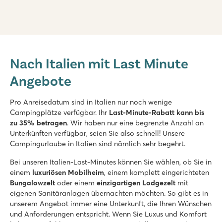
hu Norcenni Girasole village
hu Norcenni Girasole village
Nach Italien mit Last Minute
Italien - Mittel- und Süditalien - Toskana - Figline Valdarno
Angebote
★
★
★
★
8.8
2 große Poolbereiche mit Lagunen-Becken
Pro Anreisedatum sind in Italien nur noch wenige
Unendlicher Sport- und Spielspaß auf dem Campingplatz
Campingplätze verfügbar. Ihr
Last-Minute-Rabatt kann bis
Besuchen Sie die Städte Siena, Pisa und Lucca
zu 35% betragen
. Wir haben nur eine begrenzte Anzahl an
Unterkünften verfügbar, seien Sie also schnell! Unsere
hu Fabulous village
Campingurlaube in Italien sind nämlich sehr begehrt.
hu Fabulous village
Italien - Mittel- und Süditalien - Rom - Rome
Bei unseren Italien-Last-Minutes können Sie wählen, ob Sie in
einem
luxuriösen Mobilheim
, einem komplett eingerichteten
★
★
★
★
Bungalowzelt
oder einem
einzigartigen Lodgezelt
mit
8.4
eigenen Sanitäranlagen übernachten möchten. So gibt es in
Großer Poolbereich mit mehreren Bädern
unserem Angebot immer eine Unterkunft, die Ihren Wünschen
Stilvolles Restaurant mit großer Terrasse
und Anforderungen entspricht. Wenn Sie Luxus und Komfort
Organisierte Ausflüge nach Neapel und Pompeji