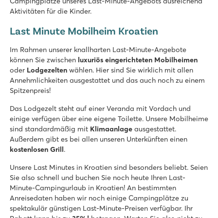
Campingplätze unseres Last-Minute-Angebots ausreichend
Viele Einrichtungen und tolle Animation
Aktivitäten für die Kinder.
Stadt Trogir nur 10 Gehminuten entfernt
Last Minute Mobilheim Kroatien
Valamar Camping Lanterna
Valamar Camping Lanterna
Im Rahmen unserer knallharten Last-Minute-Angebote
Kroatien - Kroatische Küste - Istrien - Poreč
können Sie zwischen
luxuriös eingerichteten Mobilheimen
★
★
★
★
oder
Lodgezelten
wählen. Hier sind Sie wirklich mit allen
8.6
Annehmlichkeiten ausgestattet und das auch noch zu einem
Großer Poolkomplex mit mehreren Rutschen
Spitzenpreis!
Unterkünfte nahe des Familienschwimmbades
Das Lodgezelt steht auf einer Veranda mit Vordach und
Nur 20 Autominuten vom lebhaften Poreč
einige verfügen über eine eigene Toilette. Unsere Mobilheime
Bijela Uvala
sind standardmäßig mit
Klimaanlage
ausgestattet.
Bijela Uvala
Außerdem gibt es bei allen unseren Unterkünften einen
Kroatien - Kroatische Küste - Istrien - Poreč
kostenlosen Grill
.
★
★
★
★
Unsere Last Minutes in Kroatien sind besonders beliebt. Seien
8.8
Sie also schnell und buchen Sie noch heute Ihren Last-
3 Poollandschaften mit neuen Rutschen
Minute-Campingurlaub in Kroatien! An bestimmten
Tolle Restaurants und Bars auf dem Campingplatz
Anreisedaten haben wir noch einige Campingplätze zu
Mit dem Touristenzug ins historische Poreč
spektakulär günstigen Last-Minute-Preisen verfügbar. Ihr