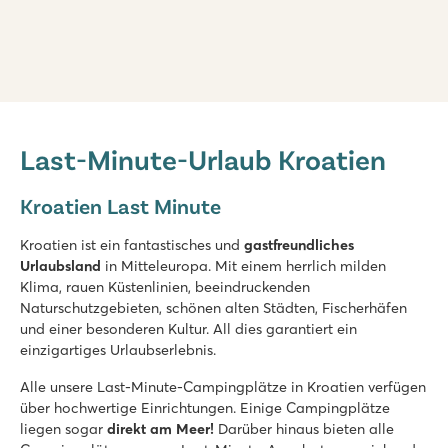
Zaton Holiday Resort
Zaton Holiday Resort
Last-Minute-Urlaub Kroatien
Kroatien - Kroatische Küste - Dalmatien - Zadar
★
★
★
★
Kroatien Last Minute
8.4
Zwei Schwimmbecken, jede Menge Rutschenspaß
Kroatien ist ein fantastisches und
gastfreundliches
Einkaufspromenade mit Restaurants auf dem Campingplatz
Urlaubsland
in Mitteleuropa. Mit einem herrlich milden
Das historische Dorf Nin ist fußläufig erreichbar
Klima, rauen Küstenlinien, beeindruckenden
Naturschutzgebieten, schönen alten Städten, Fischerhäfen
Amadria Park Camping Trogir
und einer besonderen Kultur. All dies garantiert ein
Amadria Park Camping Trogir
einzigartiges Urlaubserlebnis.
Kroatien - Kroatische Küste - Dalmatien - Trogir
Alle unsere Last-Minute-Campingplätze in Kroatien verfügen
★
★
★
★
über hochwertige Einrichtungen. Einige Campingplätze
8.4
liegen sogar
direkt am Meer!
Darüber hinaus bieten alle
Pool mit Aussicht über das türkisfarbene Meer