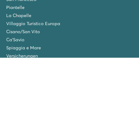
Piantelle
La Chapelle
Villaggio Turistico Europa
Cisano/San Vito
Ca'Savio
Spiaggia e Mare
Versicherungen
Wintercamping in den Niederlanden
Freunde-Rabatt
Gruppenurlaub (>10 Unterkünfte)
Neue Campingplätze im Jahr 2026!
Folgen Sie uns