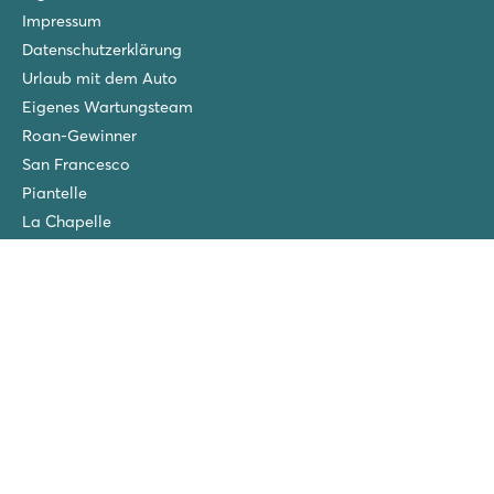
Impressum
Datenschutzerklärung
Urlaub mit dem Auto
Eigenes Wartungsteam
Roan-Gewinner
San Francesco
Piantelle
La Chapelle
Villaggio Turistico Europa
Cisano/San Vito
Ca'Savio
Spiaggia e Mare
Versicherungen
Wintercamping in den Niederlanden
Freunde-Rabatt
Gruppenurlaub (>10 Unterkünfte)
Neue Campingplätze im Jahr 2026!