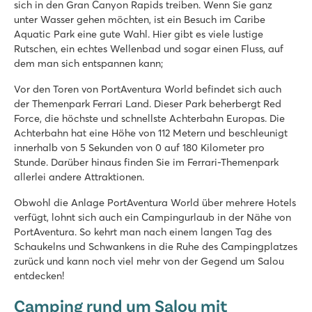
Vilanova Park
sich in den Gran Canyon Rapids treiben. Wenn Sie ganz
Spanien - - Costa Dorada - Vilanova i la Geltrú
unter Wasser gehen möchten, ist ein Besuch im Caribe
Aquatic Park eine gute Wahl. Hier gibt es viele lustige
★
★
★
★
★
Rutschen, ein echtes Wellenbad und sogar einen Fluss, auf
8.9
dem man sich entspannen kann;
2 Schwimmbäder mit Rasenflächen und schnellen Rutschen
Tolles Animationsprogramm für Jung & Alt
Vor den Toren von PortAventura World befindet sich auch
Barcelona ist nur 35 km entfernt
der Themenpark Ferrari Land. Dieser Park beherbergt Red
Force, die höchste und schnellste Achterbahn Europas. Die
Alannia Els Prats
Achterbahn hat eine Höhe von 112 Metern und beschleunigt
Alannia Els Prats
innerhalb von 5 Sekunden von 0 auf 180 Kilometer pro
Spanien - - Costa Dorada - Montroig del Camp
Stunde. Darüber hinaus finden Sie im Ferrari-Themenpark
allerlei andere Attraktionen.
★
★
★
★
Schöne Schwimmbecken mit 3 Rutschen und separatem Kind
Obwohl die Anlage PortAventura World über mehrere Hotels
Mobilheime in autofreier Premium-Zone mit Palmen
verfügt, lohnt sich auch ein Campingurlaub in der Nähe von
Die lebhaften Badeorte Cambrils und Salou liegen in der Nä
PortAventura. So kehrt man nach einem langen Tag des
Schaukelns und Schwankens in die Ruhe des Campingplatzes
zurück und kann noch viel mehr von der Gegend um Salou
entdecken!
Camping rund um Salou mit