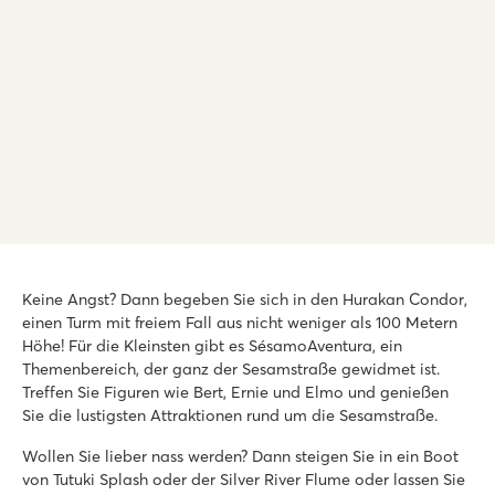
Playa Montroig Camping Resort
Playa Montroig Camping Resort
Keine Angst? Dann begeben Sie sich in den Hurakan Condor,
Spanien - - Costa Dorada - Montroig del Camp
einen Turm mit freiem Fall aus nicht weniger als 100 Metern
★
★
★
★
★
Höhe! Für die Kleinsten gibt es SésamoAventura, ein
9.2
Themenbereich, der ganz der Sesamstraße gewidmet ist.
Schöner Poolbereich mit 4 großen Schwimmbecken
Treffen Sie Figuren wie Bert, Ernie und Elmo und genießen
Die Mobilheime liegen in hübschen, von Palmen gesäumten 
Sie die lustigsten Attraktionen rund um die Sesamstraße.
Cambrils und Reus liegen unweit des Campings
Wollen Sie lieber nass werden? Dann steigen Sie in ein Boot
Vilanova Park
von Tutuki Splash oder der Silver River Flume oder lassen Sie