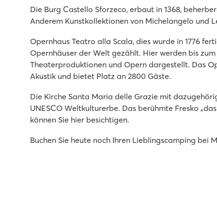
Tolle Pools auf beiden Campingplätzen
Die Burg Castello Sforzeco, erbaut in 1368, beherbe
Abwechslungsreiche Animation auf Cisano
Anderem Kunstkollektionen von Michelangelo und L
Lazise und Bardolino sind ganz in der Nähe
Opernhaus Teatro alla Scala, dies wurde in 1776 fert
Piantelle
Opernhäuser der Welt gezählt. Hier werden bis zu
Piantelle
Theaterproduktionen und Opern dargestellt. Das Ope
Italien - Norditalien - Gardasee - Moniga del Garda
Akustik und bietet Platz an 2800 Gäste.
★
★
★
★
Die Kirche Santa Maria delle Grazie mit dazugehörig
9.1
UNESCO Weltkulturerbe. Das berühmte Fresko „das
Schwimmbad in der Nähe eines großen Spielfelds und e
können Sie hier besichtigen.
Poolanlage von der Unterkunft aus fußläufig erreichbar
Unweit des historischen Dorfs Salò
Buchen Sie heute noch Ihren Lieblingscamping bei M
hu Altomincio village
hu Altomincio village
Italien - Norditalien - Gardasee - Valeggio sul Mincio
★
★
★
★
8.1