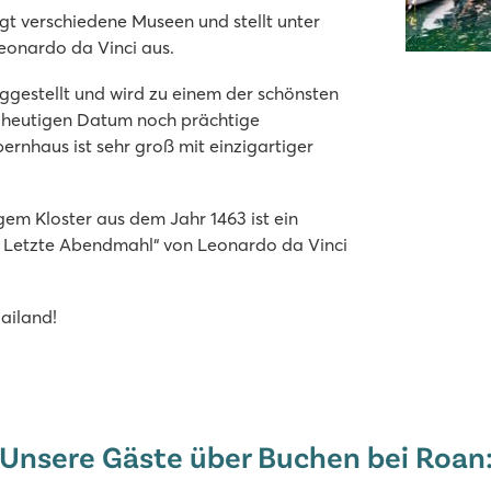
rgt verschiedene Museen und stellt unter
eonardo da Vinci aus.
iggestellt und wird zu einem der schönsten
m heutigen Datum noch prächtige
rnhaus ist sehr groß mit einzigartiger
em Kloster aus dem Jahr 1463 ist ein
 Letzte Abendmahl“ von Leonardo da Vinci
ines Wasserspielplatzes!
ailand!
Unsere Gäste über Buchen bei Roan