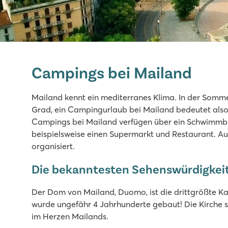
Bella Italia
Bella Italia
Campings bei Mailand
Italien - Norditalien - Gardasee - Peschiera del Garda
★
★
★
★
Mailand kennt ein mediterranes Klima. In der Sommer
8.4
Grad, ein Campingurlaub bei Mailand bedeutet also 
Großer Poolbereich mit 8 Schwimmbecken
Campings bei Mailand verfügen über ein Schwimmba
Der Vergnügungspark Gardaland um die Ecke und die be
beispielsweise einen Supermarkt und Restaurant. Auc
Tolles Restaurant mit Aussicht über den See
organisiert.
Cisano/San Vito
Die bekanntesten Sehenswürdigkeit
Cisano/San Vito
Italien - Norditalien - Gardasee - Cisano
Der Dom von Mailand, Duomo, ist die drittgrößte Ka
wurde ungefähr 4 Jahrhunderte gebaut! Die Kirche 
★
★
★
★
im Herzen Mailands.
8.4