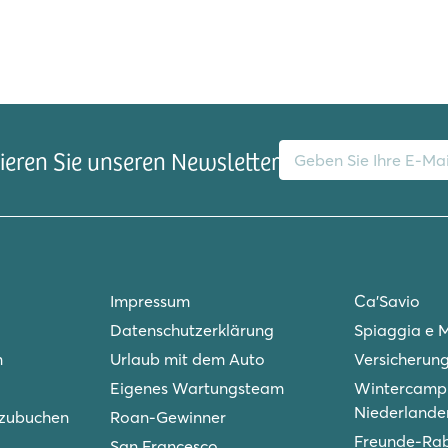
E-Mail-Adresse
eren Sie unseren Newsletter
tz
Impressum
Ca'Savio
Datenschutzerklärung
Spiaggia e 
n
Urlaub mit dem Auto
Versicherun
Eigenes Wartungsteam
Wintercampi
Niederlande
 zubuchen
Roan-Gewinner
Freunde-Ra
San Francesco