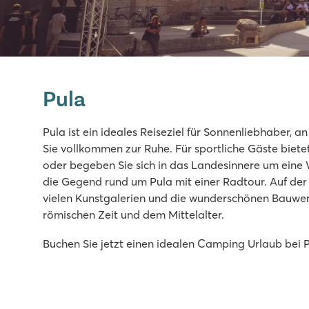
Valamar Camping Lanterna
Valamar Camping Lanterna
Pula
Kroatien - Kroatische Küste - Istrien - Poreč
★
★
★
★
Pula ist ein ideales Reiseziel für Sonnenliebhaber,
8.6
Sie vollkommen zur Ruhe. Für sportliche Gäste biete
Großer Poolkomplex mit mehreren Rutschen
oder begeben Sie sich in das Landesinnere um ein
Unterkünfte nahe des Familienschwimmbades
die Gegend rund um Pula mit einer Radtour. Auf der 
Nur 20 Autominuten vom lebhaften Poreč
vielen Kunstgalerien und die wunderschönen Bauwerk
römischen Zeit und dem Mittelalter.
Bijela Uvala
Bijela Uvala
Buchen Sie jetzt einen idealen Camping Urlaub bei P
Kroatien - Kroatische Küste - Istrien - Poreč
★
★
★
★
8.8