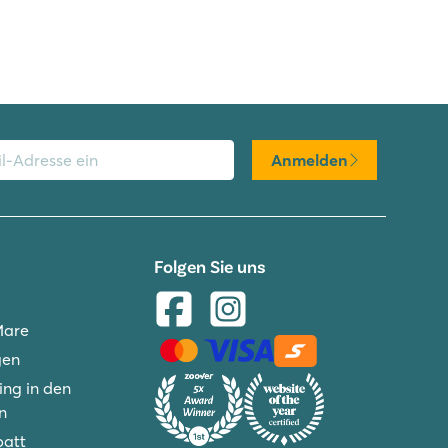
Anmelden
Folgen Sie uns
Mare
gen
ng in den
n
batt