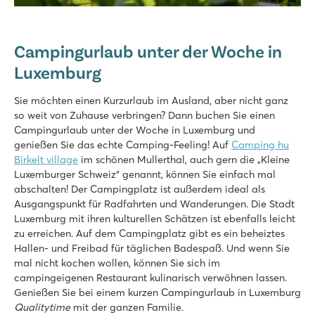
Bijela Uvala
Kroatien - Kroatische Küste - Istrien - Poreč
★
★
★
★
Campingurlaub unter der Woche in
8.8
Luxemburg
3 Poollandschaften mit neuen Rutschen
Tolle Restaurants und Bars auf dem Campingplatz
Sie möchten einen Kurzurlaub im Ausland, aber nicht ganz
Mit dem Touristenzug ins historische Poreč
so weit von Zuhause verbringen? Dann buchen Sie einen
Zaton Holiday Resort
Campingurlaub unter der Woche in Luxemburg und
Zaton Holiday Resort
genießen Sie das echte Camping-Feeling! Auf
Camping hu
Kroatien - Kroatische Küste - Dalmatien - Zadar
Birkelt village
im schönen Mullerthal, auch gern die „Kleine
Luxemburger Schweiz“ genannt, können Sie einfach mal
★
★
★
★
abschalten! Der Campingplatz ist außerdem ideal als
8.4
Ausgangspunkt für Radfahrten und Wanderungen. Die Stadt
Zwei Schwimmbecken, jede Menge Rutschenspaß
Luxemburg mit ihren kulturellen Schätzen ist ebenfalls leicht
Einkaufspromenade mit Restaurants auf dem Campingplatz
zu erreichen. Auf dem Campingplatz gibt es ein beheiztes
Das historische Dorf Nin ist fußläufig erreichbar
Hallen- und Freibad für täglichen Badespaß. Und wenn Sie
mal nicht kochen wollen, können Sie sich im
La Croix du Vieux Pont
campingeigenen Restaurant kulinarisch verwöhnen lassen.
La Croix du Vieux Pont
Genießen Sie bei einem kurzen Campingurlaub in Luxemburg
Frankreich - Nordfrankreich - Picardie - Berny Rivière
Qualitytime
mit der ganzen Familie.