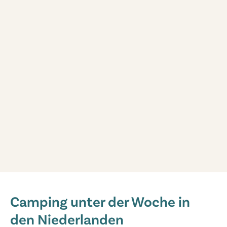
Marvilla Parks Kaatsheuvel
Marvilla Parks Kaatsheuvel
Camping unter der Woche in
Holland - - Nordbrabant - Kaatsheuvel
den Niederlanden
★
★
★
★