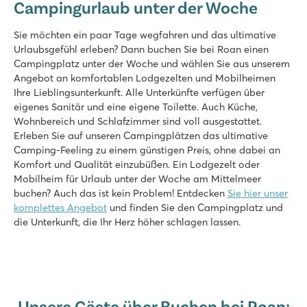
Campingurlaub unter der Woche
Großer Poolkomplex mit Rutschen sowie ein Lagunen-Strand
Komfortable Mobilheime in autofreier Premium-Zone
Sie möchten ein paar Tage wegfahren und das ultimative
Besuchen Sie die Weinberge in der Nähe des Campingplatze
Urlaubsgefühl erleben? Dann buchen Sie bei Roan einen
De Twee Bruggen
Campingplatz unter der Woche und wählen Sie aus unserem
De Twee Bruggen
Angebot an komfortablen Lodgezelten und Mobilheimen
Holland - - Gelderland - Winterswijk
Ihre Lieblingsunterkunft. Alle Unterkünfte verfügen über
eigenes Sanitär und eine eigene Toilette. Auch Küche,
★
★
★
★
★
Wohnbereich und Schlafzimmer sind voll ausgestattet.
9.7
Erleben Sie auf unseren Campingplätzen das ultimative
Innen- und Außenpool mit Rutschen
Camping-Feeling zu einem günstigen Preis, ohne dabei an
Themenpark Bumblebee World nur 20 Autominuten entfernt!
Komfort und Qualität einzubüßen. Ein Lodgezelt oder
Mitten in der Nationalen Landschaft Winterswijk
Mobilheim für Urlaub unter der Woche am Mittelmeer
buchen? Auch das ist kein Problem! Entdecken
Sie hier unser
Pra'delle Torri
komplettes Angebot
und finden Sie den Campingplatz und
Pra'delle Torri
die Unterkunft, die Ihr Herz höher schlagen lassen.
Italien - Norditalien - Adriaküste - Caorle
★
★
★
★
9.1
Riesiges Schwimmparadies von über 36.000 m² mit coolen R
Mini-Freizeitpark mit diversen Spielgeräten
Unsere Gäste über Buchen bei Roan: