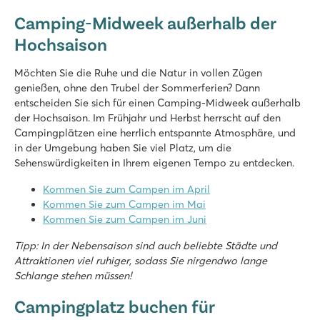
★
★
★
★
★
Camping-Midweek außerhalb der
7.9
Hochsaison
Schönes Schwimmbad mit großer Rutsche
Die Mobilheime stehen auf großzügigen, grasbewachsenen St
Am Aisne-Fluss inmitten wunderschöner Natur
Möchten Sie die Ruhe und die Natur in vollen Zügen
genießen, ohne den Trubel der Sommerferien? Dann
Park Umag
entscheiden Sie sich für einen Camping-Midweek außerhalb
Park Umag
der Hochsaison. Im Frühjahr und Herbst herrscht auf den
Kroatien - Kroatische Küste - Istrien - Umag
Campingplätzen eine herrlich entspannte Atmosphäre, und
in der Umgebung haben Sie viel Platz, um die
★
★
★
★
Sehenswürdigkeiten in Ihrem eigenen Tempo zu entdecken.
8.8
2 fantastische campingeigene Poollandschaften
Kommen Sie zum Campen im April
Mobilheime stehen auf schönen Stellplätzen, buchbar in de
Kommen Sie zum Campen im Mai
Besuchen Sie den Aquapark Istralandia
Kommen Sie zum Campen im Juni
Domaine de la Yole
Tipp: In der Nebensaison sind auch beliebte Städte und
Domaine de la Yole
Attraktionen viel ruhiger, sodass Sie nirgendwo lange
Frankreich - Südfrankreich - Languedoc-Roussillon - Valras-Plage
Schlange stehen müssen!
★
★
★
★
★
Campingplatz buchen für
8.1