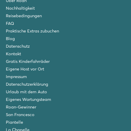
Über Roan
hu I Pini village
Nachhaltigkeit
hu I Pini village
Reisebedingungen
Italien - Mittel- und Süditalien - Rom - Rome
FAQ
★
★
★
★
Praktische Extras zubuchen
8.6
Blog
Flaches Lagunenbecken und lustige Rutschen
Gutes Restaurant mit schöner Terrasse
Datenschutz
Rom ist nah und einfach erreichbar
Kontakt
Gratis Kinderfahrräder
Eigene Host vor Ort
Impressum
Datenschutzerklärung
Urlaub mit dem Auto
Eigenes Wartungsteam
Roan-Gewinner
San Francesco
Piantelle
La Chapelle