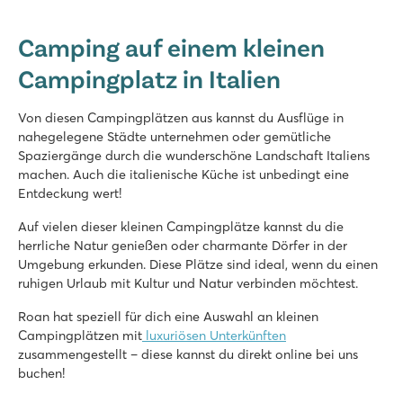
Piantelle
Piantelle
Camping auf einem kleinen
Italien - Norditalien - Gardasee - Moniga del Garda
Campingplatz in Italien
★
★
★
★
9.1
Schwimmbad in der Nähe eines großen Spielfelds und eines W
Von diesen Campingplätzen aus kannst du Ausflüge in
Poolanlage von der Unterkunft aus fußläufig erreichbar
nahegelegene Städte unternehmen oder gemütliche
Unweit des historischen Dorfs Salò
Spaziergänge durch die wunderschöne Landschaft Italiens
machen. Auch die italienische Küche ist unbedingt eine
Okay Lido
Entdeckung wert!
Okay Lido
Italien - Norditalien - Lago Maggiore - Lisanza Sesto Calende
Auf vielen dieser kleinen Campingplätze kannst du die
herrliche Natur genießen oder charmante Dörfer in der
★
★
★
★
Umgebung erkunden. Diese Plätze sind ideal, wenn du einen
6.8
ruhigen Urlaub mit Kultur und Natur verbinden möchtest.
Schöner Pool mit übersichtlichem Kinderbecken
Perfekte Lage direkt am Lago Maggiore
Roan hat speziell für dich eine Auswahl an kleinen
Machen Sie einen Tagesausflug an den Ortasee
Campingplätzen mit
luxuriösen Unterkünften
zusammengestellt – diese kannst du direkt online bei uns
Lido Verbano
buchen!
Lido Verbano
Italien - Norditalien - Lago Maggiore - Castelletto Sopra Ticino