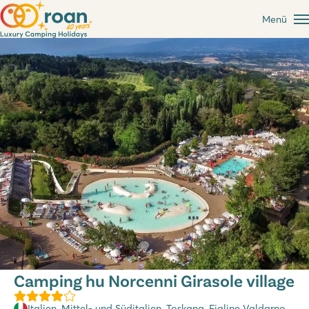
Menü
Camping hu Norcenni Girasole village
Italien
,
Mittel- und Süditalien
,
Toskana
, Figline Valdarno