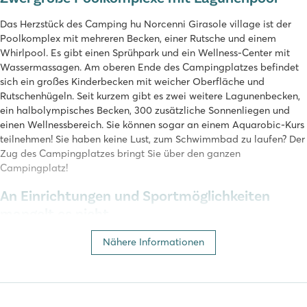
Das Herzstück des Camping hu Norcenni Girasole village ist der
Poolkomplex mit mehreren Becken, einer Rutsche und einem
Whirlpool. Es gibt einen Sprühpark und ein Wellness-Center mit
Wassermassagen. Am oberen Ende des Campingplatzes befindet
sich ein großes Kinderbecken mit weicher Oberfläche und
Rutschenhügeln. Seit kurzem gibt es zwei weitere Lagunenbecken,
ein halbolympisches Becken, 300 zusätzliche Sonnenliegen und
einen Wellnessbereich. Sie können sogar an einem Aquarobic-Kurs
teilnehmen! Sie haben keine Lust, zum Schwimmbad zu laufen? Der
Zug des Campingplatzes bringt Sie über den ganzen
Campingplatz!
An Einrichtungen und Sportmöglichkeiten
mangelt es nicht
Im hu Norcenni Girasole village wird es Ihnen an nichts fehlen!
Nähere Informationen
Entspannen Sie sich im Wellness-Center des Campingplatzes und
buchen Sie eine Massage oder eine Schönheitsbehandlung für die
totale Entspannung. Für Sportbegeisterte bietet der Campingplatz
verschiedene Sportanlagen wie Tennisplätze, Basketball,