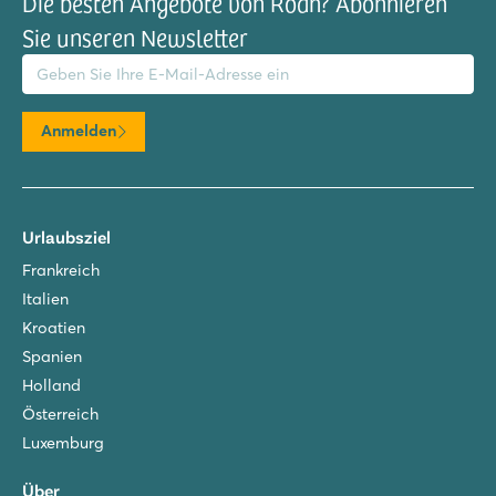
Die besten Angebote von Roan? Abonnieren
Sie unseren Newsletter
il-Adresse
Anmelden
Urlaubsziel
Frankreich
Italien
Kroatien
Spanien
Holland
Österreich
Luxemburg
Über