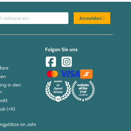
Anmelden
Folgen Sie uns
Mare
gen
ng in den
n
batt
ub (>10
gplätze im Jahr