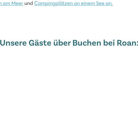
n am Meer
und
Campingplätzen an einem See an.
ecken
rron
Unsere Gäste über Buchen bei Roan
wiese
erleben