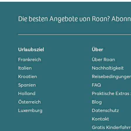
Poolbereich mit Kinderbecken und Wasserspielen
Mobilheime nahe Poolbereich und Restaurant
Die besten Angebote von Roan? Abonni
Besuchen Sie die berühmten Cocalière-Höhlen
Urlaubsziel
Über
Frankreich
Über Roan
Italien
Nachhaltigkeit
Kroatien
Reisebedingunge
Spanien
FAQ
Holland
Praktische Extras
Österreich
Blog
Luxemburg
Datenschutz
Kontakt
Gratis Kinderfahr