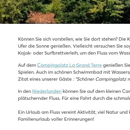
Le Ranc Davaine
Le Ranc Davaine
Können Sie sich vorstellen, wie Sie dort stehen? D
Frankreich - Südfrankreich - Ardèche - Ruoms
Ufer die Sonne genießen. Vielleicht versuchen Sie so
Kajak- oder Surfbrettverleih, um den Fluss vom Was
★
★
★
★
★
9.2
Auf dem
Campingplatz La Grand Terre
genießen Sie
Schöner Innen- und Außenpool mit coolen Rutschen
Spielen. Auch im schönen Schwimmbad mit Wassersp
Unterkünfte auf schattigen Stellplätzen
Zitat eines unserer Gäste
: "Schöner Campingplatz m
Unweit Ruoms mit tollen Läden und Restaurants
In den
Niederlanden
können Sie auf dem kleinen C
Verdon Parc
plätschernder Fluss. Für eine Fahrt durch die schma
Verdon Parc
Frankreich - Südfrankreich - Provence - Gréoux-les-Bains
Ein Urlaub am Fluss vereint Aktivität, viel Natur un
Familienurlaub voller Erinnerungen!
★
★
★
★
★
8.6