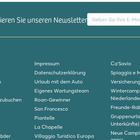
E-Mail-Adresse
eren Sie unseren Newsletter
Impressum
Ca'Savio
Datenschutzerklärung
Spiaggia e 
n
Urlaub mit dem Auto
Versicherun
Eigenes Wartungsteam
Wintercampi
Niederlande
 zubuchen
Roan-Gewinner
Freunde-Ra
San Francesco
Gruppenurla
Piantelle
Unterkünfte)
La Chapelle
Neue Campin
räder
Villaggio Turistico Europa