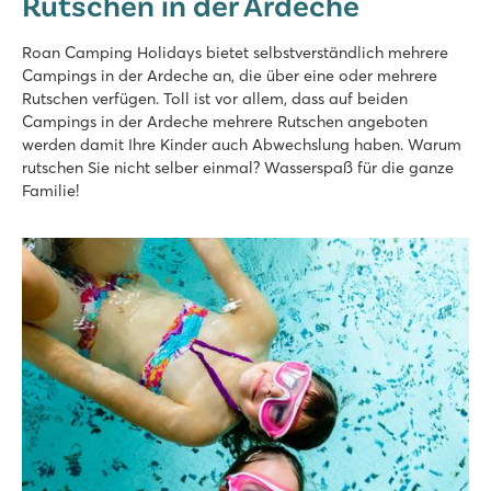
Rutschen in der Ardeche
★
★
★
★
★
Roan Camping Holidays bietet selbstverständlich mehrere
9.2
Campings in der Ardeche an, die über eine oder mehrere
Schöner Innen- und Außenpool mit coolen Rutschen
Rutschen verfügen. Toll ist vor allem, dass auf beiden
Unterkünfte auf schattigen Stellplätzen
Campings in der Ardeche mehrere Rutschen angeboten
Unweit Ruoms mit tollen Läden und Restaurants
werden damit Ihre Kinder auch Abwechslung haben. Warum
rutschen Sie nicht selber einmal? Wasserspaß für die ganze
Aluna Vacances
Familie!
Aluna Vacances
Frankreich - Südfrankreich - Ardèche - Ruoms
★
★
★
★
★
8.7
Großer Poolkomplex mit Rutschen und Hallenbad
Roan-Mobilheime mit Aussicht über das Tal
Unweit der gemütlichen Kleinstadt Ruoms
Le Pommier
Le Pommier
Frankreich - Südfrankreich - Ardèche - Villeneuve-De-Berg
★
★
★
★
★