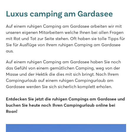
Bella Italia
Luxus camping am Gardasee
Italien - Norditalien - Gardasee - Peschiera del Garda
★
★
★
★
Auf einem ruhigen Camping am Gardasee arbeiten wir mit
8.4
unseren eigenen Mitarbeitern welche Ihnen bei allen Fragen
Großer Poolbereich mit 8 Schwimmbecken
mit Rat und Tat zur Seite stehen. Oft haben sie tolle Tipps für
Der Vergnügungspark Gardaland um die Ecke und die besten E
Sie für Ausflüge von Ihrem ruhigen Camping am Gardasee
Tolles Restaurant mit Aussicht über den See
aus.
Cisano/San Vito
Auf einem ruhigen Camping am Gardasee haben Sie noch
Cisano/San Vito
das Gefühl von einem gemütlichen Camping, weg von der
Italien - Norditalien - Gardasee - Cisano
Masse und der Hektik die dies mit sich bringt. Nach Ihrem
Campingurlaub auf einem ruhigen Campingurlaub am
★
★
★
★
Gardasee werden Sie sich sicherlich komplett erholen.
8.4
Tolle Pools auf beiden Campingplätzen
Entdecken Sie jetzt die ruhigen Campings am Gardasee und
Abwechslungsreiche Animation auf Cisano
buchen Sie heute noch Ihren Campingurlaub online bei
Lazise und Bardolino sind ganz in der Nähe
Roan!
Piantelle
Piantelle
Italien - Norditalien - Gardasee - Moniga del Garda