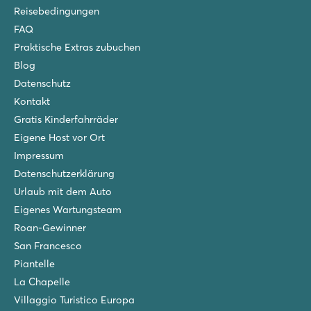
Butterfly
Reisebedingungen
Butterfly
FAQ
Italien - Norditalien - Gardasee - Peschiera del Garda
Praktische Extras zubuchen
★
★
★
★
Blog
7.9
Datenschutz
Schöner Pool mit Kinderbecken und Rutschen
Kontakt
Mobilheime stehen beim Schwimmbad
Mobilheime stehen beim Schwimmbad
Gratis Kinderfahrräder
Eigene Host vor Ort
Impressum
Datenschutzerklärung
Urlaub mit dem Auto
Eigenes Wartungsteam
Roan-Gewinner
San Francesco
Piantelle
La Chapelle
Villaggio Turistico Europa