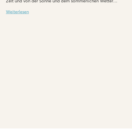
Zelt und von der Sonne und dem sommerlichen Wetter
genießen!
Weiterlesen
Bella Italia