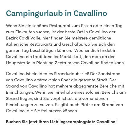
hu Eraclea Mare
Campingurlaub in Cavallino
Italien - Norditalien - Adriaküste - Eraclea Mare
★
★
★
★
★
Wenn Sie ein schönes Restaurant zum Essen oder einen Tag
Neu: 9.000 m² großer Wasserpark mit Rutschen
zum Einkaufen suchen, ist der beste Ort in Cavallino der
Mobilheime in autofreien, stimmungsvollen Straßen
Bezirk Ca'di Valle, hier finden Sie mehrere gemütliche
In der Nähe des berühmten Venedig, Murano und Burano
italienische Restaurants und Geschäfte, wo Sie sich den
ganzen Tag beschäftigen können. Wöchentlich findet in
Pra'delle Torri
Cavallino ein traditioneller Markt statt, den man an der
Pra'delle Torri
Hauptstraße in Richtung Zentrum von Cavallino finden kann.
Italien - Norditalien - Adriaküste - Caorle
Cavallino ist ein ideales Strandurlaubsziel! Der Sandstrand
★
★
★
★
von Cavallino erstreckt sich über die gesamte Stadt. Der
9.1
Strand von Cavallino hat mehrere abgegrenzte Bereiche mit
Riesiges Schwimmparadies von über 36.000 m² mit coolen R
Einrichtungen. Wenn Sie innerhalb eines solchen Bereichs am
Mini-Freizeitpark mit diversen Spielgeräten
Strand liegen, sind Sie verpflichtet, die vorhandenen
Mit dem Bummelzug nach Caorle
Einrichtungen zu nutzen. Es gibt auch Plätze am Strand von
Union Lido Mare
Cavallino, die Sie frei nutzen können.
Union Lido Mare
Buchen Sie jetzt Ihren Lieblingscampingplatz Cavallino!
Italien - Norditalien - Adriaküste - Cavallino