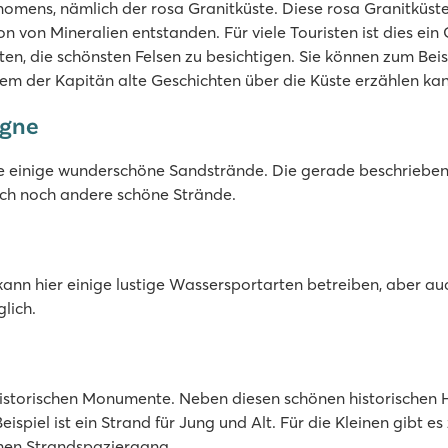
mens, nämlich der rosa Granitküste. Diese rosa Granitküste g
 von Mineralien entstanden. Für viele Touristen ist dies ein 
en, die schönsten Felsen zu besichtigen. Sie können zum Bei
em der Kapitän alte Geschichten über die Küste erzählen kan
agne
ne einige wunderschöne Sandstrände. Die gerade beschriebene 
uch noch andere schöne Strände.
kann hier einige lustige Wassersportarten betreiben, aber a
lich.
historischen Monumente. Neben diesen schönen historischen H
spiel ist ein Strand für Jung und Alt. Für die Kleinen gibt 
einen Strandspaziergang.