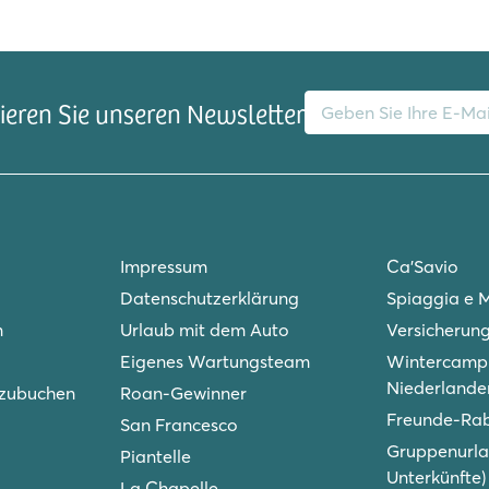
E-Mail-Adresse
eren Sie unseren Newsletter
Impressum
Ca'Savio
Datenschutzerklärung
Spiaggia e 
n
Urlaub mit dem Auto
Versicherun
Eigenes Wartungsteam
Wintercampi
Niederlande
 zubuchen
Roan-Gewinner
Freunde-Ra
San Francesco
Gruppenurla
Piantelle
Unterkünfte)
La Chapelle