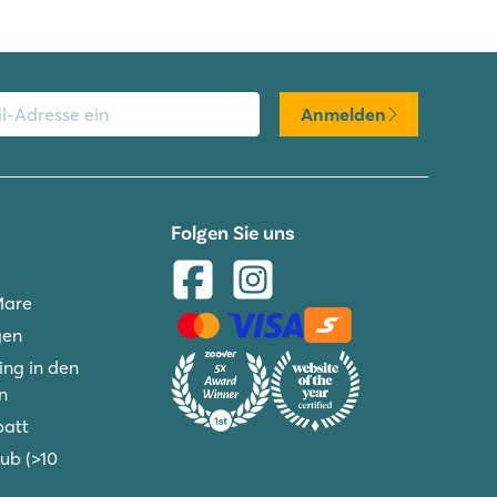
Anmelden
Folgen Sie uns
Mare
gen
ng in den
n
batt
ub (>10