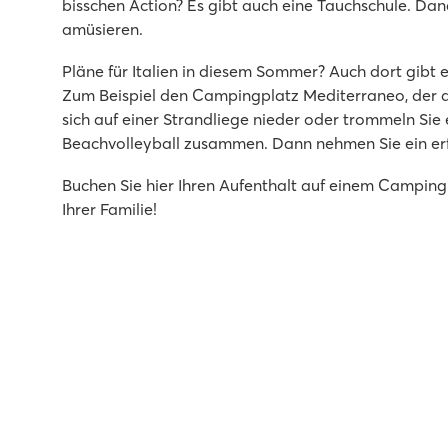
bisschen Action? Es gibt auch eine Tauchschule. Dan
2 fantastische campingeigene Poollandschaften
amüsieren.
Mobilheime stehen auf schönen Stellplätzen, buchbar 
Besuchen Sie den Aquapark Istralandia
Pläne für Italien in diesem Sommer? Auch dort gibt
Zum Beispiel den Campingplatz Mediterraneo, der di
Pra'delle Torri
sich auf einer Strandliege nieder oder trommeln Sie 
Pra'delle Torri
Beachvolleyball zusammen. Dann nehmen Sie ein erf
Italien - Norditalien - Adriaküste - Caorle
Buchen Sie hier Ihren Aufenthalt auf einem Campin
★
★
★
★
Ihrer Familie!
9.1
Riesiges Schwimmparadies von über 36.000 m² mit coo
Mini-Freizeitpark mit diversen Spielgeräten
Mit dem Bummelzug nach Caorle
Bi Village
Bi Village
Kroatien - Kroatische Küste - Istrien - Pula
★
★
★
★