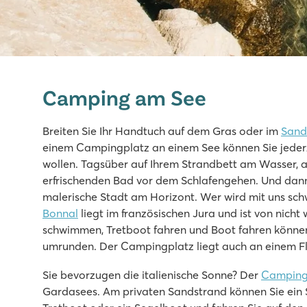
Valamar Camping Lanterna
Valamar Camping Lanterna
Camping am See
Kroatien - Kroatische Küste - Istrien - Poreč
★
★
★
★
Breiten Sie Ihr Handtuch auf dem Gras oder im
Sand
8.6
einem Campingplatz an einem See können Sie jeder
Großer Poolkomplex mit mehreren Rutschen
wollen. Tagsüber auf Ihrem Strandbett am Wasser,
Unterkünfte nahe des Familienschwimmbades
erfrischenden Bad vor dem Schlafengehen. Und dann
Nur 20 Autominuten vom lebhaften Poreč
malerische Stadt am Horizont. Wer wird mit uns s
Bonnal
liegt im französischen Jura und ist von nicht
Bijela Uvala
schwimmen, Tretboot fahren und Boot fahren können.
Bijela Uvala
umrunden. Der Campingplatz liegt auch an einem Flu
Kroatien - Kroatische Küste - Istrien - Poreč
Sie bevorzugen die italienische Sonne? Der
Camping 
★
★
★
★
Gardasees. Am privaten Sandstrand können Sie ein 
8.8