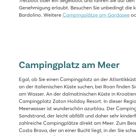
Tretboot oder ein Segelboot und fahren Sie auf den S
3 Poollandschaften mit neuen Rutschen
Genehmigung erlaubt. Besuchen Sie unbedingt die k
Tolle Restaurants und Bars auf dem Campingplatz
Bardolino. Weitere
Campingplätze am Gardasee
od
Mit dem Touristenzug ins historische Poreč
Zaton Holiday Resort
Zaton Holiday Resort
Kroatien - Kroatische Küste - Dalmatien - Zadar
★
★
★
★
Campingplatz am Meer
8.4
Zwei Schwimmbecken, jede Menge Rutschenspaß
Egal, ob Sie einen Campingplatz an der Atlantikküst
Einkaufspromenade mit Restaurants auf dem Camping
an der italienischen Küste suchen, bei Roan finden
Das historische Dorf Nin ist fußläufig erreichbar
am Wasser. An der dalmatinischen Küste in Kroatien,
Park Umag
Campingplatz Zaton Holiday Resort. In dieser Regio
Park Umag
Meerwasser ist wunderschön azurblau. Der Campingp
Kroatien - Kroatische Küste - Istrien - Umag
Sandstrand, der leicht abfällt und daher sehr kinderf
zahlreiche Campingplätze direkt am Meer. Zum Bei
★
★
★
★
Costa Brava, der an einer Bucht liegt, in der Sie sc
8.8