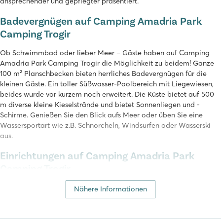
ansprechender und gepflegter präsentiert.
Badevergnügen auf Camping Amadria Park
Camping Trogir
Ob Schwimmbad oder lieber Meer – Gäste haben auf Camping
Amadria Park Camping Trogir die Möglichkeit zu beidem! Ganze
100 m² Planschbecken bieten herrliches Badevergnügen für die
kleinen Gäste. Ein toller Süßwasser-Poolbereich mit Liegewiesen,
beides wurde vor kurzem noch erweitert. Die Küste bietet auf 500
m diverse kleine Kieselstrände und bietet Sonnenliegen und -
Schirme. Genießen Sie den Blick aufs Meer oder üben Sie eine
Wassersportart wie z.B. Schnorcheln, Windsurfen oder Wasserski
aus.
Einrichtungen auf Camping Amadria Park
Camping Trogir
Viel Spielespaß wird vom engagierten Animationsteam geboten.
Nähere Informationen
Wer auf eigene Faust aktiv sein möchte, der kann mit einem
(gemieteten) Fahrrad die Gegen erkunden oder eine Partie
(Tisch-)Tennis spielen. Die jungen Gäste können sich auf einem der