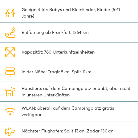
Camping können Sie verschiedene Tagesausflüge zu den
Nationalparks der Umgebung buchen, wie s.B. nach Kornati, Krka
Geeignet für: Babys und Kleinkinder, Kinder (5-11
oder Plitvice. Reisen Sie mit dem Flugzeug an? Der Flughafen von
Jahre)
Split liegt in der Nähe des Campingplatzes.
Entfernung ab Frankfurt: 1264 km
Kapazität: 780 Unterkunftseinheiten
In der Nähe: Trogir 5km, Split 11km
Haustiere: auf dem Campingplatz erlaubt, aber nicht
in unseren Unterkünften
WLAN: überall auf dem Campingplatz gratis
verfügbar
Nächster Flughafen: Split 13km, Zadar 130km