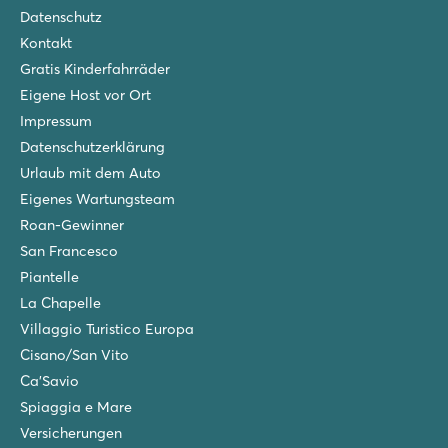
8.7
Datenschutz
Schönes Schwimmbad mit Liegewiese, Kinderbecken und Sp
Kontakt
Mobilheime auf geräumigen Stellplätzen unter Bäumen
Das Dorf Pals ist nur 5 km entfernt
Gratis Kinderfahrräder
Eigene Host vor Ort
Alannia El Pinar
Impressum
Alannia El Pinar
Spanien - - Costa Brava - Blanes
Datenschutzerklärung
Urlaub mit dem Auto
★
★
★
★
Eigenes Wartungsteam
8.4
Schönes Schwimmbad mit separatem Kinderbecken
Roan-Gewinner
Direkter Zugang zum Sandstrand von s’Abanell
San Francesco
20 Gehminuten vom Stadtzentrum von Blanès entfernt.
Piantelle
Cala Gogo
La Chapelle
Cala Gogo
Villaggio Turistico Europa
Spanien - - Costa Brava - Platja d’Aro
Cisano/San Vito
Ca'Savio
★
★
★
★
8.2
Spiaggia e Mare
Schöner Poolkomplex mit 5 schnellen Wasserrutschen
Versicherungen
Terrassencampingplatz mit tollem Meerblick