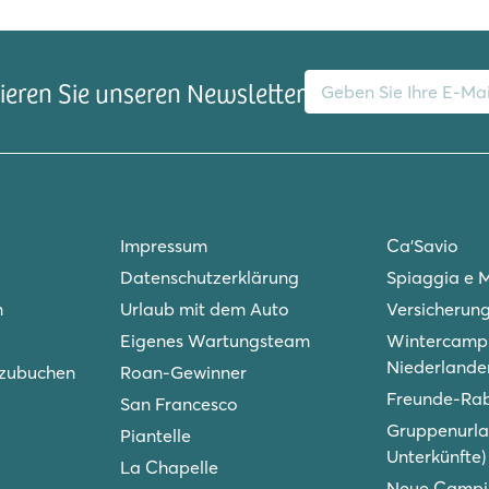
E-Mail-Adresse
eren Sie unseren Newsletter
Impressum
Ca'Savio
Datenschutzerklärung
Spiaggia e 
n
Urlaub mit dem Auto
Versicherun
Eigenes Wartungsteam
Wintercampi
Niederlande
 zubuchen
Roan-Gewinner
Freunde-Ra
San Francesco
Gruppenurla
Piantelle
Unterkünfte)
La Chapelle
Neue Campin