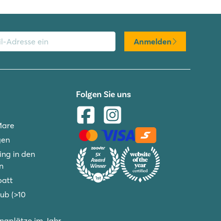
Anmelden
Folgen Sie uns
Mare
gen
ng in den
n
batt
ub (>10
gplätze im Jahr