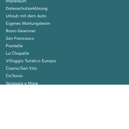
Impressum
Datenschutzerklärung
Urlaub mit dem Auto
Eigenes Wartungsteam
Roan-Gewinner
San Francesco
Piantelle
La Chapelle
Villaggio Turistico Europa
Cisano/San Vito
Ca'Savio
Spiaggia e Mare
Versicherungen
Wintercamping in den Niederlanden
Freunde-Rabatt
Gruppenurlaub (>10 Unterkünfte)
Neue Campingplätze im Jahr 2026!