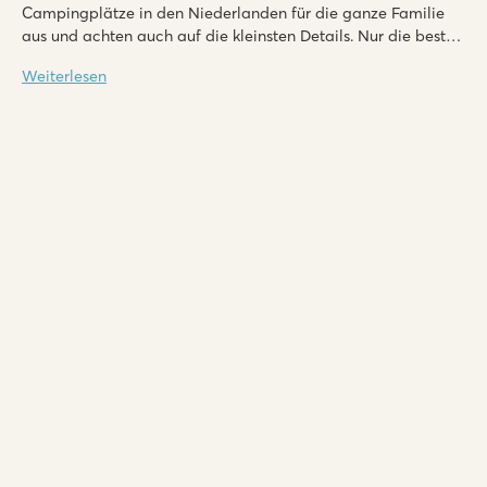
Campingplätze in den Niederlanden für die ganze Familie
aus und achten auch auf die kleinsten Details. Nur die besten
Kindercampingplätze in Holland werden von uns
Weiterlesen
ausgewählt.