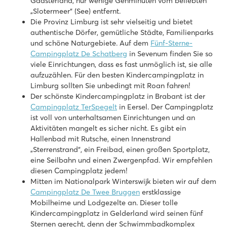
Gaasterland, nur wenige Gehminuten vom beliebten
Überschaubares Hallenbad
„Slotermeer“ (See) entfernt.
Gemütliches Restaurant mit schöner Terrasse
Die Provinz Limburg ist sehr vielseitig und bietet
Das Slotermeer (See) ist zu Fuß erreichbar
authentische Dörfer, gemütliche Städte, Familienparks
und schöne Naturgebiete. Auf dem
Fünf-Sterne-
De Schatberg
Campingplatz De Schatberg
in Sevenum finden Sie so
De Schatberg
viele Einrichtungen, dass es fast unmöglich ist, sie alle
Holland - - Limburg - Sevenum
aufzuzählen. Für den besten Kindercampingplatz in
★
★
★
★
★
Limburg sollten Sie unbedingt mit Roan fahren!
8.2
Der schönste Kindercampingplatz in Brabant ist der
Hallenbad und Freibad mit Rutschen und Badesee mit Strand
Campingplatz TerSpegelt
in Eersel. Der Campingplatz
Umfangreiches Unterhaltungsprogramm und Indoor-Spielpla
ist voll von unterhaltsamen Einrichtungen und an
An der wunderschönen Hochmoorlandschaft De Peel gelege
Aktivitäten mangelt es sicher nicht. Es gibt ein
Hallenbad mit Rutsche, einen Innenstrand
De Twee Bruggen
„Sterrenstrand“, ein Freibad, einen großen Sportplatz,
De Twee Bruggen
eine Seilbahn und einen Zwergenpfad. Wir empfehlen
Holland - - Gelderland - Winterswijk
diesen Campingplatz jedem!
Mitten im Nationalpark Winterswijk bieten wir auf dem
★
★
★
★
★
Campingplatz De Twee Bruggen
erstklassige
9.7
Mobilheime und Lodgezelte an. Dieser tolle
Innen- und Außenpool mit Rutschen
Kindercampingplatz in Gelderland wird seinen fünf
Themenpark Bumblebee World nur 20 Autominuten entfernt!
Sternen gerecht, denn der Schwimmbadkomplex