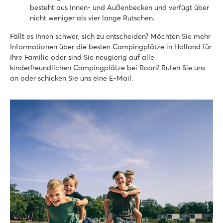
Mitten in der Nationalen Landschaft Winterswijk
besteht aus Innen- und Außenbecken und verfügt über
nicht weniger als vier lange Rutschen.
Vakantiepark Ackersate
Vakantiepark Ackersate
Fällt es Ihnen schwer, sich zu entscheiden? Möchten Sie mehr
Holland - - Gelderland - Voorthuizen
Informationen über die besten Campingplätze in Holland für
Ihre Familie oder sind Sie neugierig auf alle
★
★
★
★
★
kinderfreundlichen Campingplätze bei Roan? Rufen Sie uns
9.1
an oder schicken Sie uns eine E-Mail.
Hallen- und Freibad und neuer Wasserspielplatz im Jahr 202
Vielfältiges Animationsprogramm für Jung & Alt
Großartiger Sternecamping auf der Veluwe
TerSpegelt
TerSpegelt
Holland - - Nordbrabant - Eersel
★
★
★
★
★
9
Hallenbad und überdachter SterrenStrand
Einrichtungen und Animation für Groß & Klein
In den wunderschönen Kempen in Brabant gelegen