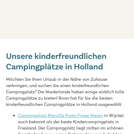
Marvilla Parks Kaatsheuvel
Marvilla Parks Kaatsheuvel
Unsere kinderfreundlichen
Holland - - Nordbrabant - Kaatsheuvel
Campingplätze in Holland
★
★
★
★
8.4
Beheiztes Hallenbad, coole Außenrutschen und Wasserspielp
Möchten Sie Ihren Urlaub in der Nähe von Zuhause
Schöne Lage in der Nähe der Loonse und Drunense Dünen
verbringen, und suchen Sie einen kinderfreundlichen
Nur 8 Minuten mit dem Auto vom Efteling-Vergnügungspark e
Campingplatz? Die Niederlande haben einige wirklich tolle
Campingplätze zu bieten! Roan hat für Sie die besten
Marvilla Parks Friese Meren
kinderfreundlichen Campingplätze in Holland ausgewählt:
Marvilla Parks Friese Meren
Holland - - Friesland - Lemmer
Campingplatz Marvilla Parks Friese Meren
in Wijckel,
auch bekannt als der beste Kindercampingplatz in
★
★
★
★
Friesland. Der Campingplatz liegt mitten im schönen
8.4