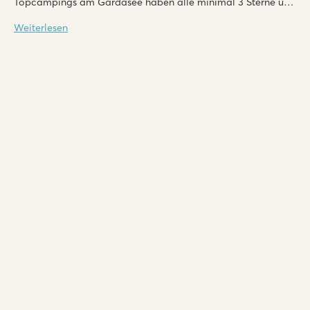
Topcampings am Gardasee haben alle minimal 3 Sterne und
einige sogar 4 Sterne.
Weiterlesen