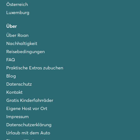
Österreich
Butterfly
Luxemburg
Butterfly
Italien - Norditalien - Gardasee - Peschiera del Garda
Über
Über Roan
★
★
★
★
7.9
Nachhaltigkeit
Schöner Pool mit Kinderbecken und Rutschen
Reisebedingungen
Mobilheime stehen beim Schwimmbad
FAQ
Mobilheime stehen beim Schwimmbad
Praktische Extras zubuchen
Blog
Datenschutz
Kontakt
Gratis Kinderfahrräder
Eigene Host vor Ort
Impressum
Datenschutzerklärung
Urlaub mit dem Auto