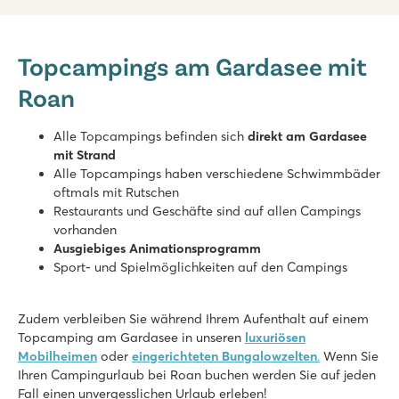
Bella Italia
Bella Italia
Topcampings am Gardasee mit
Italien - Norditalien - Gardasee - Peschiera del Garda
Roan
★
★
★
★
8.4
Großer Poolbereich mit 8 Schwimmbecken
Alle Topcampings befinden sich
direkt am Gardasee
Der Vergnügungspark Gardaland um die Ecke und die besten E
mit Strand
Tolles Restaurant mit Aussicht über den See
Alle Topcampings haben verschiedene Schwimmbäder
oftmals mit Rutschen
Cisano/San Vito
Restaurants und Geschäfte sind auf allen Campings
Cisano/San Vito
vorhanden
Italien - Norditalien - Gardasee - Cisano
Ausgiebiges Animationsprogramm
Sport- und Spielmöglichkeiten auf den Campings
★
★
★
★
8.4
Tolle Pools auf beiden Campingplätzen
Zudem verbleiben Sie während Ihrem Aufenthalt auf einem
Abwechslungsreiche Animation auf Cisano
Topcamping am Gardasee in unseren
luxuriösen
Lazise und Bardolino sind ganz in der Nähe
Mobilheimen
oder
eingerichteten Bungalowzelten
.
Wenn Sie
Ihren Campingurlaub bei Roan buchen werden Sie auf jeden
Piantelle
Fall einen unvergesslichen Urlaub erleben!
Piantelle