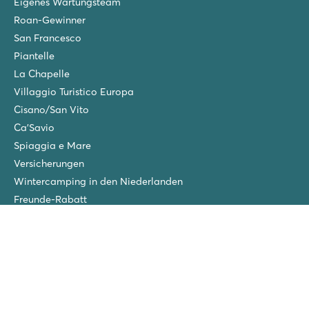
Eigenes Wartungsteam
Roan-Gewinner
San Francesco
Piantelle
La Chapelle
Villaggio Turistico Europa
Cisano/San Vito
Ca'Savio
Spiaggia e Mare
Versicherungen
Wintercamping in den Niederlanden
Freunde-Rabatt
Gruppenurlaub (>10 Unterkünfte)
Neue Campingplätze im Jahr 2026!
Folgen Sie uns