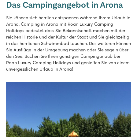
Das Campingangebot in Arona
Italien - Norditalien - Lago Maggiore - Lisanza Sesto Calende
★
★
★
★
Sie können sich herrlich entspannen während Ihrem Urlaub in
6.8
Arona. Camping in Arona mit Roan Luxury Camping
Schöner Pool mit übersichtlichem Kinderbecken
Holidays bedeutet dass Sie Bekanntschaft machen mit der
Perfekte Lage direkt am Lago Maggiore
reichen Historie und der Kultur der Stadt und Sie gleichzeitig
Machen Sie einen Tagesausflug an den Ortasee
in das herrlichen Schwimmbad tauchen. Des weiteren können
Sie Ausflüge in der Umgebung machen oder Sie segeln über
Lido Verbano
den See. Buchen Sie Ihren günstigen Campingurlaub bei
Lido Verbano
Roan Luxury Camping Holidays und genießen Sie von einem
Italien - Norditalien - Lago Maggiore - Castelletto Sopra Ticino
unvergesslichen Urlaub in Arona!
★
★
★
7.5
Neu im Juni 2026: Brandneuer Wasserpark mit beheiztem Fre
Tolles Restaurant und Strandbar
In der Nähe der berühmten Borromäischen Inseln und stimmu