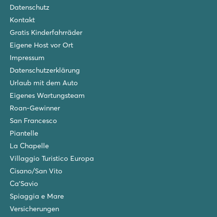
2027 neu: Neuer Wasserpark mit Rutschen
Datenschutz
Tolles Animationsprogramm für Jung & Alt
Kontakt
Venedig und San Marino leicht mit dem Auto erreichbar.
Gratis Kinderfahrräder
San Francesco Village
Eigene Host vor Ort
San Francesco Village
Impressum
Italien - Norditalien - Adriaküste - Caorle
Datenschutzerklärung
★
★
★
★
★
Urlaub mit dem Auto
8.8
Eigenes Wartungsteam
Mehrere Schwimmbäder mit schnellen Rutschen
Mobilheime in der Nähe des feinsandigen Strandes
Roan-Gewinner
Besuchen Sie das schöne Venedig
San Francesco
Piantelle
Ca'Savio
Ca'Savio
La Chapelle
Italien - Norditalien - Adriaküste - Cavallino-Treporti
Villaggio Turistico Europa
Cisano/San Vito
★
★
★
Ca'Savio
8.3
2 Poolbereiche mit Kinderbecken und Rutschen
Spiaggia e Mare
Mobilheime oftmals herrlich schattig gelegen
Versicherungen
5 Minuten bis zur Fähre nach Venedig/Murano