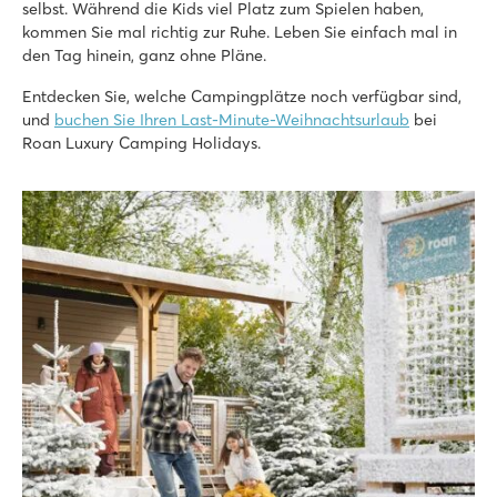
Nahe der historischen Stadt Bergerac
selbst. Während die Kids viel Platz zum Spielen haben,
kommen Sie mal richtig zur Ruhe. Leben Sie einfach mal in
L'Ideal
den Tag hinein, ganz ohne Pläne.
L'Ideal
Frankreich - Mittelfrankreich - Annecy - Lathuile
Entdecken Sie, welche Campingplätze noch verfügbar sind,
und
buchen Sie Ihren Last-Minute-Weihnachtsurlaub
bei
★
★
★
★
Roan Luxury Camping Holidays.
8.8
Poolbereich mit 5 tollen Rutschen
Umgeben von wunderschöner Landschaft
Der See von Annecy ist zu Fuß erreichbar
Château de Galaure
Château de Galaure
Frankreich - Südfrankreich - Drôme - Châteauneuf-de-Galaure
★
★
★
★
7.5
Garantierter Wasserspaß für Jung & Alt
Viele Outdoor-Aktivitäten in der Umgebung
Nur 200 Meter von einem See und Fluss entfernt
hu Norcenni Girasole village