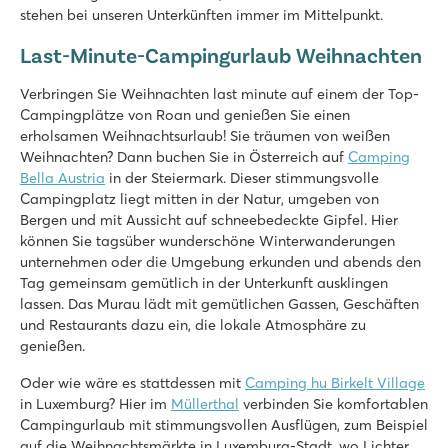
stehen bei unseren Unterkünften immer im Mittelpunkt.
Gemütliches Restaurant mit schöner Terrasse
Das Slotermeer (See) ist zu Fuß erreichbar
Last-Minute-Campingurlaub Weihnachten
De Schatberg
Verbringen Sie Weihnachten last minute auf einem der Top-
De Schatberg
Campingplätze von Roan und genießen Sie einen
Holland - - Limburg - Sevenum
erholsamen Weihnachtsurlaub! Sie träumen von weißen
★
★
Weihnachten? Dann buchen Sie in Österreich auf
★
★
★
Camping
8.2
Bella Austria
in der Steiermark. Dieser stimmungsvolle
Campingplatz liegt mitten in der Natur, umgeben von
Hallenbad und Freibad mit Rutschen und Badesee mit Strand
Bergen und mit Aussicht auf schneebedeckte Gipfel. Hier
Umfangreiches Unterhaltungsprogramm und Indoor-Spielpla
können Sie tagsüber wunderschöne Winterwanderungen
An der wunderschönen Hochmoorlandschaft De Peel gelege
unternehmen oder die Umgebung erkunden und abends den
De Twee Bruggen
Tag gemeinsam gemütlich in der Unterkunft ausklingen
De Twee Bruggen
lassen. Das Murau lädt mit gemütlichen Gassen, Geschäften
Holland - - Gelderland - Winterswijk
und Restaurants dazu ein, die lokale Atmosphäre zu
genießen.
★
★
★
★
★
9.7
Oder wie wäre es stattdessen mit
Camping hu Birkelt Village
Innen- und Außenpool mit Rutschen
in Luxemburg? Hier im
Müllerthal
verbinden Sie komfortablen
Themenpark Bumblebee World nur 20 Autominuten entfernt!
Campingurlaub mit stimmungsvollen Ausflügen, zum Beispiel
Mitten in der Nationalen Landschaft Winterswijk
auf die Weihnachtsmärkte in Luxemburg-Stadt, wo Lichter,