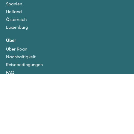
Spanien
Mobilheime in autofreier Premium-Zone mit Palmen
Die lebhaften Badeorte Cambrils und Salou liegen in der Nä
Holland
Österreich
Luxemburg
Über
Über Roan
Nachhaltigkeit
Reisebedingungen
FAQ
Praktische Extras zubuchen
Blog
Datenschutz
Kontakt
Gratis Kinderfahrräder
Eigene Host vor Ort
Impressum