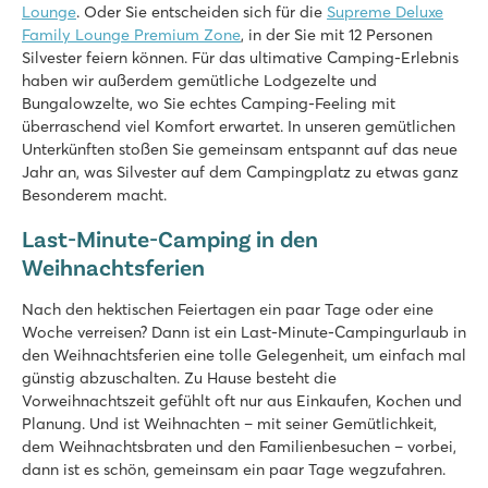
Lounge
. Oder Sie entscheiden sich für die
Supreme Deluxe
★
★
★
★
Family Lounge Premium Zone
, in der Sie mit 12 Personen
8.1
Silvester feiern können. Für das ultimative Camping-Erlebnis
Beheizter Pool mit Rutsche und separatem Kinderbecken
haben wir außerdem gemütliche Lodgezelte und
Entertainment im Miniclub und bei Discoabenden
Bungalowzelte, wo Sie echtes Camping-Feeling mit
Nur 20 Gehminuten vom tollen Sandstrand entfernt
überraschend viel Komfort erwartet. In unseren gemütlichen
Le Domaine du Clarys
Unterkünften stoßen Sie gemeinsam entspannt auf das neue
Le Domaine du Clarys
Jahr an, was Silvester auf dem Campingplatz zu etwas ganz
Frankreich - Mittelfrankreich - Vendée - Saint Jean de Monts
Besonderem macht.
★
★
★
★
★
Last-Minute-Camping in den
8.7
Weihnachtsferien
Cooler Pool mit coolen Rutschen und Spacebowl!
Kurzer Spaziergang zum schönen Sandstrand
Nach den hektischen Feiertagen ein paar Tage oder eine
Viel Unterhaltung in der Hochsaison
Woche verreisen? Dann ist ein Last-Minute-Campingurlaub in
den Weihnachtsferien eine tolle Gelegenheit, um einfach mal
La Croix du Vieux Pont
günstig abzuschalten. Zu Hause besteht die
La Croix du Vieux Pont
Vorweihnachtszeit gefühlt oft nur aus Einkaufen, Kochen und
Frankreich - Nordfrankreich - Picardie - Berny Rivière
Planung. Und ist Weihnachten – mit seiner Gemütlichkeit,
dem Weihnachtsbraten und den Familienbesuchen – vorbei,
★
★
★
★
★
dann ist es schön, gemeinsam ein paar Tage wegzufahren.
7.9