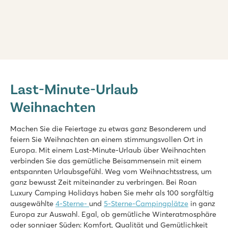
Marvilla Parks Kaatsheuvel
Marvilla Parks Kaatsheuvel
Last-Minute-Urlaub
Holland - - Nordbrabant - Kaatsheuvel
Weihnachten
★
★
★
★
8.4
Beheiztes Hallenbad, coole Außenrutschen und Wasserspielp
Machen Sie die Feiertage zu etwas ganz Besonderem und
Schöne Lage in der Nähe der Loonse und Drunense Dünen
feiern Sie Weihnachten an einem stimmungsvollen Ort in
Nur 8 Minuten mit dem Auto vom Efteling-Vergnügungspark e
Europa. Mit einem Last-Minute-Urlaub über Weihnachten
verbinden Sie das gemütliche Beisammensein mit einem
Marvilla Parks Friese Meren
entspannten Urlaubsgefühl. Weg vom Weihnachtsstress, um
Marvilla Parks Friese Meren
ganz bewusst Zeit miteinander zu verbringen. Bei Roan
Holland - - Friesland - Lemmer
Luxury Camping Holidays haben Sie mehr als 100 sorgfältig
ausgewählte
4-Sterne-
und
5-Sterne-Campingplätze
in ganz
★
★
★
★
Europa zur Auswahl. Egal, ob gemütliche Winteratmosphäre
8.4
oder sonniger Süden: Komfort, Qualität und Gemütlichkeit
Überschaubares Hallenbad