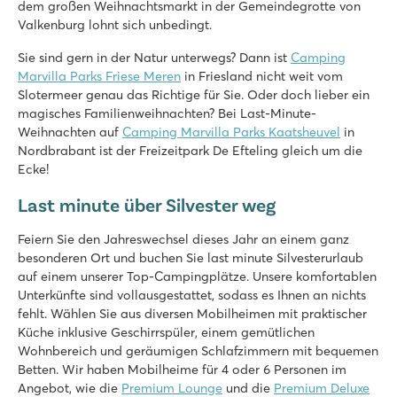
Saint Avit Loisirs
dem großen Weihnachtsmarkt in der Gemeindegrotte von
Frankreich - Mittelfrankreich - Dordogne - Le Bugue
Valkenburg lohnt sich unbedingt.
★
★
★
★
★
Sie sind gern in der Natur unterwegs? Dann ist
Camping
8.3
Marvilla Parks Friese Meren
in Friesland nicht weit vom
Schnelle Rutschen im Wasserpark!
Slotermeer genau das Richtige für Sie. Oder doch lieber ein
Unsere Mobilheime stehen auf schönen Stellplätzen mit Blick
magisches Familienweihnachten? Bei Last-Minute-
Besuchen Sie die Höhlen von Lascaux
Weihnachten auf
Camping Marvilla Parks Kaatsheuvel
in
Nordbrabant ist der Freizeitpark De Efteling gleich um die
La Pinède
Ecke!
La Pinède
Frankreich - Mittelfrankreich - Charente Maritime - Les Mathes
Last minute über Silvester weg
★
★
★
★
★
Feiern Sie den Jahreswechsel dieses Jahr an einem ganz
8.4
besonderen Ort und buchen Sie last minute Silvesterurlaub
Riesenrutschen und tolle Wasserattraktionen
auf einem unserer Top-Campingplätze. Unsere komfortablen
Viel Animation und Vergnügungspark Lunapark direkt gegen
Unterkünfte sind vollausgestattet, sodass es Ihnen an nichts
Besuchen Sie die Hafenstadt La Rochelle
fehlt. Wählen Sie aus diversen Mobilheimen mit praktischer
Küche inklusive Geschirrspüler, einem gemütlichen
Le Domaine de Beaulieu
Wohnbereich und geräumigen Schlafzimmern mit bequemen
Le Domaine de Beaulieu
Betten. Wir haben Mobilheime für 4 oder 6 Personen im
Frankreich - Mittelfrankreich - Vendée - Saint Gilles Croix de Vie
Angebot, wie die
Premium Lounge
und die
Premium Deluxe