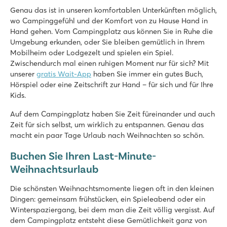
Schönes Schwimmbad mit großer Rutsche
Genau das ist in unseren komfortablen Unterkünften möglich,
Die Mobilheime stehen auf großzügigen, grasbewachsenen St
wo Campinggefühl und der Komfort von zu Hause Hand in
Am Aisne-Fluss inmitten wunderschöner Natur
Hand gehen. Vom Campingplatz aus können Sie in Ruhe die
Umgebung erkunden, oder Sie bleiben gemütlich in Ihrem
Le Soleil de la Méditerranée
Mobilheim oder Lodgezelt und spielen ein Spiel.
Le Soleil de la Méditerranée
Zwischendurch mal einen ruhigen Moment nur für sich? Mit
Frankreich - Südfrankreich - Languedoc-Roussillon - Saint Cyprien
unserer
gratis Wait-App
haben Sie immer ein gutes Buch,
★
★
★
★
★
Hörspiel oder eine Zeitschrift zur Hand – für sich und für Ihre
8.5
Kids.
Schöne Poollandschaft mit schnellen Rutschen
Auf dem Campingplatz haben Sie Zeit füreinander und auch
Animationsprogramm für Groß und Klein
Zeit für sich selbst, um wirklich zu entspannen. Genau das
Shuttlebus zum Strand
macht ein paar Tage Urlaub nach Weihnachten so schön.
Château de Fonrives
Buchen Sie Ihren Last-Minute-
Château de Fonrives
Frankreich - Mittelfrankreich - Dordogne - Villeréal
Weihnachtsurlaub
★
★
★
★
★
Die schönsten Weihnachtsmomente liegen oft in den kleinen
8.9
Dingen: gemeinsam frühstücken, ein Spieleabend oder ein
Großartiger Poolbereich mit Rutschen
Winterspaziergang, bei dem man die Zeit völlig vergisst. Auf
Unterhaltungsprogramm und Minigolfanlage
dem Campingplatz entsteht diese Gemütlichkeit ganz von