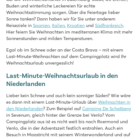
Buden und winterliche Leckereien für echte
Vakantiepark Ackersate
Weihnachtsstimmung sorgen. Über die Feiertage lieber
Vakantiepark Ackersate
Sonne tanken? Dann haben wir für Sie unter anderem
Holland - - Gelderland - Voorthuizen
Reiseziele in
Spanien
,
Italien
,
Kroatien
und
Südfrankreich
.
Hier feiern Sie Weihnachten im mediterranen Klima mit mehr
★
★
★
★
★
Sonnenstunden und milden Temperaturen.
9.1
Hallen- und Freibad und neuer Wasserspielplatz im Jahr 202
Egal ob im Schnee oder an der Costa Brava – mit einem
Vielfältiges Animationsprogramm für Jung & Alt
Last-Minute-Weihnachten auf dem Campingplatz wird Ihr
Großartiger Sternecamping auf der Veluwe
Weihnachtsurlaub unvergesslich!
Mayotte Vacances
Last-Minute-Weihnachtsurlaub in den
Mayotte Vacances
Niederlanden
Frankreich - Südfrankreich - Les Landes - Biscarrosse
Lieber kein Schnee und auch kein sonniger Süden? Wie wäre
★
★
★
★
★
es dann mit einem Last-Minute-Urlaub über
Weihnachten in
9.1
den Niederlanden
? Zum Beispiel auf
Camping De Schatberg
Fantastischer Wasserpark mit Rutschen
in Sevenum, gleich hinter der Grenze bei Venlo? Vom
Zahlreiche Sportaktivitäten für die ganze Familie
Campingplatz aus ist es nicht weit bis nach Roermond und
Direkt am See Étang de Cazaux et de Sanguinet
Venlo, die in der Adventszeit festlich erstrahlen. Auch ein
Saint Avit Loisirs
Besuch in Maastricht mit seinem Winterwonderland und auf