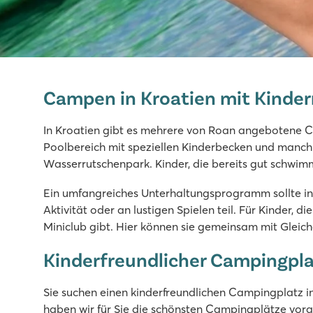
Valamar Camping Lanterna
Valamar Camping Lanterna
Campen in Kroatien mit Kinder
Kroatien - Kroatische Küste - Istrien - Poreč
★
★
★
★
In Kroatien gibt es mehrere von Roan angebotene Ca
8.6
Poolbereich mit speziellen Kinderbecken und manchm
Großer Poolkomplex mit mehreren Rutschen
Wasserrutschenpark. Kinder, die bereits gut schwim
Unterkünfte nahe des Familienschwimmbades
Ein umfangreiches Unterhaltungsprogramm sollte in I
Nur 20 Autominuten vom lebhaften Poreč
Aktivität oder an lustigen Spielen teil. Für Kinder
Bijela Uvala
Miniclub gibt. Hier können sie gemeinsam mit Gleich
Bijela Uvala
Kinderfreundlicher Campingplat
Kroatien - Kroatische Küste - Istrien - Poreč
★
★
★
★
Sie suchen einen kinderfreundlichen Campingplatz i
8.8
haben wir für Sie die schönsten Campingplätze vor