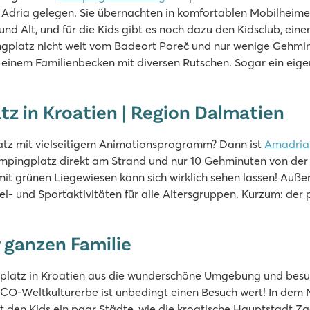
der Adria gelegen. Sie übernachten in komfortablen Mobilheim
nd Alt, und für die Kids gibt es noch dazu den Kidsclub, eine
ingplatz nicht weit vom Badeort Poreč und nur wenige Gehm
einem Familienbecken mit diversen Rutschen. Sogar ein eige
z in Kroatien | Region Dalmatien
atz mit vielseitigem Animationsprogramm? Dann ist
Amadria
mpingplatz direkt am Strand und nur 10 Gehminuten von der hi
t mit grünen Liegewiesen kann sich wirklich sehen lassen! Au
platz
l- und Sportaktivitäten für alle Altersgruppen. Kurzum: der
r ganzen Familie
platz in Kroatien aus die wunderschöne Umgebung und besuc
CO-Weltkulturerbe ist unbedingt einen Besuch wert! In dem Na
 den Kids ein paar Städte, wie die kroatische Hauptstadt Z