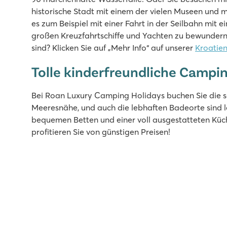
2 fantastische campingeigene Poollandschaften
historische Stadt mit einem der vielen Museen und 
Mobilheime stehen auf schönen Stellplätzen, buchbar 
es zum Beispiel mit einer Fahrt in der Seilbahn mi
Besuchen Sie den Aquapark Istralandia
großen Kreuzfahrtschiffe und Yachten zu bewundern
sind? Klicken Sie auf „Mehr Info“ auf unserer
Kroatien
Bi Village
Bi Village
Tolle kinderfreundliche Campin
Kroatien - Kroatische Küste - Istrien - Pula
Bei Roan Luxury Camping Holidays buchen Sie die s
★
★
★
★
Meeresnähe, und auch die lebhaften Badeorte sind l
8.3
bequemen Betten und einer voll ausgestatteten Küc
3 Schwimmbecken mit Rutschen und Kinderbecken
profitieren Sie von günstigen Preisen!
Roan-Unterkünfte liegen nahe der Schwimmbäder
Die schöne Stadt Pula ist nur 7 km entfernt
Valkanela
Valkanela
Kroatien - Kroatische Küste - Istrien - Vrsar
★
★
★
★