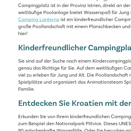
3 Poollandschaften mit neuen Rutschen
Campingplatz ist in der Provinz Istrien, direkt an 
Tolle Restaurants und Bars auf dem Campingplatz
weitläufige Poolanlage bietet Wasserspaß für Jung u
Mit dem Touristenzug ins historische Poreč
Camping Lanterna
ist ein kinderfreundlicher Camp
große Poollandschaft mit einem Planschbecken und 
Zaton Holiday Resort
hier!
Zaton Holiday Resort
Kroatien - Kroatische Küste - Dalmatien - Zadar
Kinderfreundlicher Campingplat
★
★
★
★
Sie sind auf der Suche nach einem Kindercampingpl
8.4
genau das Richtige für Sie. Auf dem weitläufigen Ca
Zwei Schwimmbecken, jede Menge Rutschenspaß
viel zu erleben für Jung und Alt. Die Poollandschaf
Einkaufspromenade mit Restaurants auf dem Camping
Spielplätze und organisiert das Animationsteam Spie
Das historische Dorf Nin ist fußläufig erreichbar
Familie.
Park Umag
Entdecken Sie Kroatien mit de
Park Umag
Kroatien - Kroatische Küste - Istrien - Umag
Erkunden Sie von Ihrem kinderfreundlichen Camping
★
★
★
★
zum Beispiel den Nationalpark Plitvice. Dieses UNES
8.8
90 märchenhafte Wasserfälle. Oder Sie besuchen mit